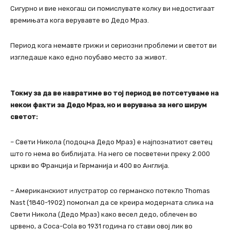
Сигурно и вие некогаш си помислувате колку ви недостигаат
времињата кога верувавте во Дедо Мраз.
Период кога немавте грижи и сериозни проблеми и светот ви
изгледаше како едно поубаво место за живот.
Токму за да ве навратиме во тој период ве потсетуваме на
некои факти за Дедо Мраз, но и верувања за него ширум
светот:
– Свети Никола (подоцна Дедо Мраз) е најпознатиот светец
што го нема во библијата. На него се посветени преку 2.000
цркви во Франција и Германија и 400 во Англија.
– Американскиот илустратор со германско потекло Thomas
Nast (1840-1902) помогнал да се креира модерната слика на
Свети Никола (Дедо Мраз) како весел дедо, облечен во
црвено, а Coca-Cola во 1931 година го стави овој лик во