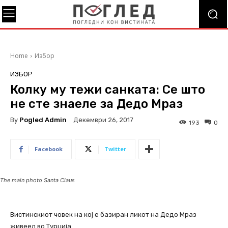
Home
Избор
ИЗБОР
Колку му тежи санката: Се што
не сте знаеле за Дедо Мраз
By
Pogled Admin
Декември 26, 2017
193
0
Facebook
Twitter
The main photo Santa Claus
Вистинскиот човек на кој е базиран ликот на Дедо Мраз
живеел во Турција.