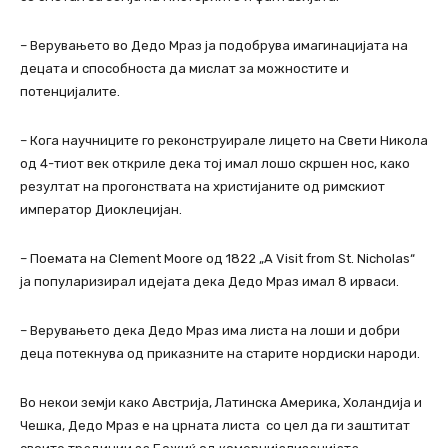
– Верувањето во Дедо Мраз ја подобрува имагинацијата на
децата и способноста да мислат за можностите и
потенцијалите.
– Кога научниците го реконструирале лицето на Свети Никола
од 4-тиот век откриле дека тој имал лошо скршен нос, како
резултат на прогонствата на христијаните од римскиот
император Диоклецијан.
– Поемата на Clement Moore од 1822 „A Visit from St. Nicholas“
ја популаризирал идејата дека Дедо Мраз имал 8 ирваси.
– Верувањето дека Дедо Мраз има листа на лоши и добри
деца потекнува од приказните на старите нордиски народи.
Во некои земји како Австрија, Латинска Америка, Холандија и
Чешка, Дедо Мраз е на црната листа со цел да ги заштитат