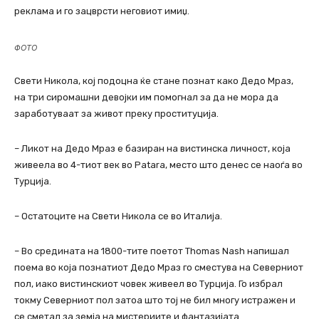
реклама и го зацврсти неговиот имиџ.
ФОТО
Свети Никола, кој подоцна ќе стане познат како Дедо Мраз,
на три сиромашни девојки им помогнал за да не мора да
заработуваат за живот преку проституција.
– Ликот на Дедо Мраз е базиран на вистинска личност, која
живеела во 4-тиот век во Patara, место што денес се наоѓа во
Турција.
– Остатоците на Свети Никола се во Италија.
– Во средината на 1800-тите поетот Thomas Nash напишал
поема во која познатиот Дедо Мраз го сместува на Северниот
пол, иако вистинскиот човек живеел во Турција. Го избрал
токму Северниот пол затоа што тој не бил многу истражен и
се сметал за земја на мистериите и фантазијата.