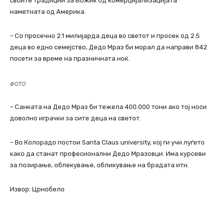
своите традиции за Божиќ од комерцијализацијата
наметната од Америка.
– Со просечно 2.1 милијарда деца во светот и просек од 2.5
деца во едно семејство, Дедо Мраз би морал да направи 842
посети за време на празничната ноќ.
ФОТО
– Санката на Дедо Мраз би тежела 400.000 тони ако тој носи
доволно играчки за сите деца на светот.
– Во Колорадо постои Santa Claus university, кој ги учи луѓето
како да станат професионални Дедо Мразовци. Има курсеви
за позирање, облекување, обликување на брадата итн.
Извор: Црнобело