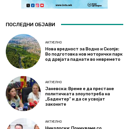
ПОСЛЕДНИ ОБЈАВИ
АКТУЕЛНО
Нова вредност за Водно и Скопје:
Во подготовка нов моторички парк
од дрвјата паднати во невремето
АКТУЕЛНО
Јаневска: Време е да престане
политичката злоупотреба на
„Бадентер“ и да се усвојат
законите
АКТУЕЛНО
Николоски: Почнуваме со