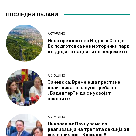
ПОСЛЕДНИ ОБЈАВИ
АКТУЕЛНО
Нова вредност за Водно и Скопје:
Во подготовка нов моторички парк
од дрвјата паднати во невремето
АКТУЕЛНО
Јаневска: Време е да престане
политичката злоупотреба на
„Бадентер“ и да се усвојат
законите
АКТУЕЛНО
Николоски: Почнуваме со
реализација на третата секција од
железничкиот Коридор 8,