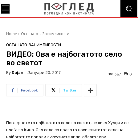
Home
Останато
Занимливости
ОСТАНАТО
ЗАНИМЛИВОСТИ
ВИДЕО: Ова е најбогатото село
во светот
By
Dejan
Јануари 20, 2017
367
0
Facebook
Twitter
Погледнете го најбогатото село во светот, се вика Хуаџи и се
наоѓа во Кина. Ова село со право го носи епитетот село на
најбогатите поради луксузните вили, облагодери,