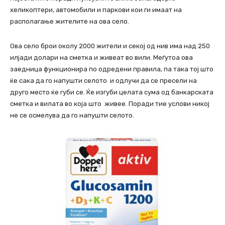
хеликоптери, автомобили и паркови кои ги имаат на
располагање жителите на ова село.
Ова село брои околу 2000 жители и секој од нив има над 250
илјади долари на сметка и живеат во вили. Меѓутоа ова
заедница функционира по одредени правила, па така тој што
ќе сака да го напушти селото и одлучи да се пресели на
друго место ќе губи се. Ќе изгуби целата сума од банкарската
сметка и вилата во која што живее. Поради тие услови никој
не се осмелува да го напушти селото.