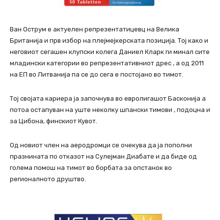
Ван Острум е актуелен репрезентатицевц на Велика
Британија и прв избор на плејмејкерската позиција. Тој како и
неговиот сегашен клупски колега Даниел Кларк ги минал сите
младински категории во репрезентативниот дрес , а од 2011
на ЕП во Литванија па се до сега е постојано во тимот.
Тој својата кариера ја започнува во евролигашот Басконија а
потоа остапуван на уште неколку шпански тимови , подоцна и
за Цибона, финскиот Кувот.
Од новиот член на аеродромци се очекува да ја пополни
празнината по отказот на Сулејман Диабате и да биде од
голема помош на тимот во борбата за опстанок во
регионалното друштво.