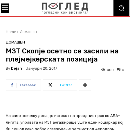
Home
Домашен
ДОМАШЕН
МЗТ Скопје осетно се засили на
плејмејкерската позиција
By
Dejan
Јануари 20, 2017
400
0
Facebook
Twitter
На само неколку дена до истекот на преодниот рок во АБА-
лигата, управата на МЗТ ангажираше уште еден кошаркар кој
би дошол како добро освежување за тимот од Аеродром.