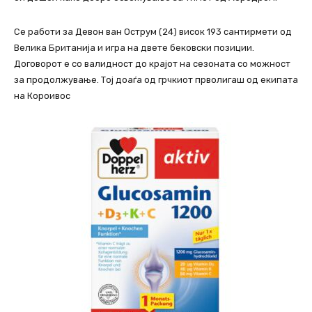
Се работи за Девон ван Острум (24) висок 193 сантирмети од
Велика Британија и игра на двете бековски позиции.
Договорот е со валидност до крајот на сезоната со можност
за продолжување. Тој доаѓа од грчкиот прволигаш од екипата
на Короивос