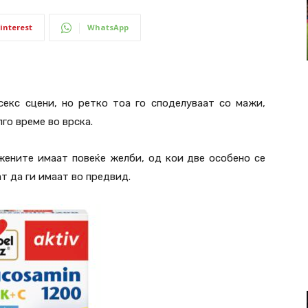
interest
WhatsApp
екс сцени, но ретко тоа го споделуваат со мажи,
го време во врска.
жените имаат повеќе желби, од кои две особено се
т да ги имаат во предвид.