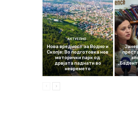
АКТУЕЛНО
Нова вредност за Водно и
Јанев
Скопје: Во подготовка нов
прест
моторички парк од
зл
дрвјата паднати во
„Баденте
невремето