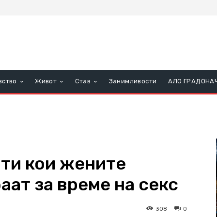
вство
Живот
Став
Занимливости
АЛО ГРАДОНА
ти кои жените
баат за време на секс
308
0