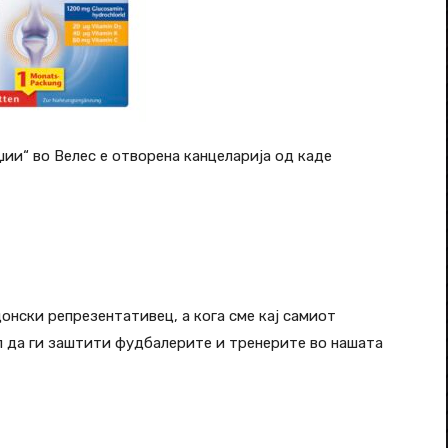
ии“ во Велес е отворена канцеларија од каде
нски репрезентативец, а кога сме кај самиот
ел да ги заштити фудбалерите и тренерите во нашата