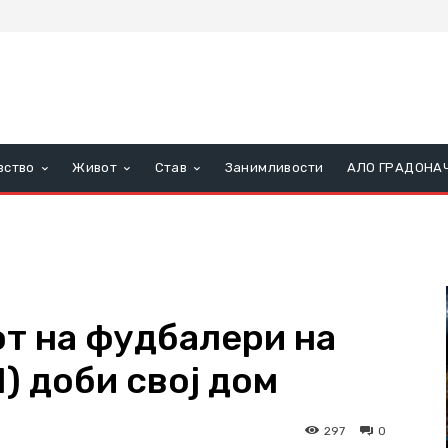
вство
Живот
Став
Занимливости
АЛО ГРАДОНА
т на фудбалери на
) доби свој дом
297
0