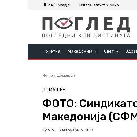
C
34
Skopje
недела, август 9, 2026
Почетна
Македонија
Свет
Здра
Home
Домашен
ДОМАШЕН
ФОТО: Синдикато
Македонија (СФМ
By
S.s.
Февруари 6, 2017