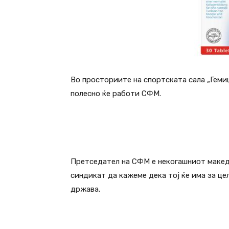
Во просториите на спортската сала „Гемиџ
полесно ќе работи СФМ.
Претседател на СФМ е некогашниот македо
синдикат да кажеме дека тој ќе има за ц
држава.