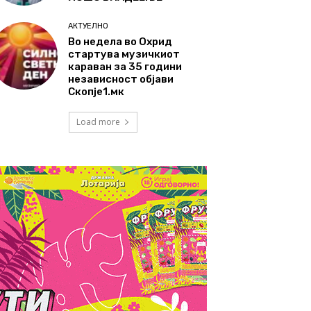
АКТУЕЛНО
Во недела во Охрид
стартува музичкиот
караван за 35 години
независност објави
Скопје1.мк
Load more