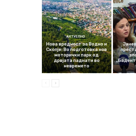
АКТУЕЛНО
Нова вредност за Водно и
Јанев
Скопје: Во подготовка нов
прест
моторички парк од
зл
дрвјата паднати во
„Баденте
невремето