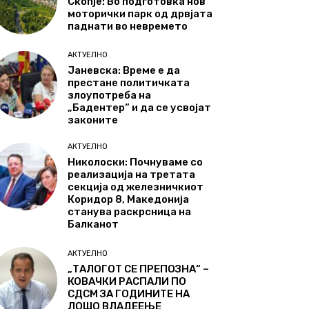
Скопје: Во подготовка нов
моторички парк од дрвјата
паднати во невремето
АКТУЕЛНО
Јаневска: Време е да
престане политичката
злоупотреба на
„Бадентер“ и да се усвојат
законите
АКТУЕЛНО
Николоски: Почнуваме со
реализација на третата
секција од железничкиот
Коридор 8, Македонија
станува раскрсница на
Балканот
АКТУЕЛНО
„ТАЛОГОТ СЕ ПРЕПОЗНА“ –
КОВАЧКИ РАСПАЛИ ПО
СДСМ ЗА ГОДИНИТЕ НА
ЛОШО ВЛАДЕЕЊЕ