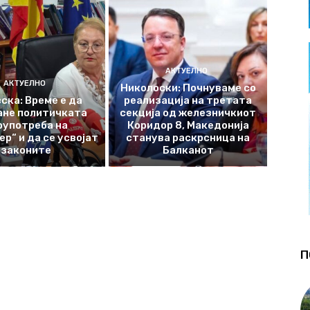
АКТУЕЛНО
АКТУЕЛНО
Николоски: Почнуваме со
ска: Време е да
реализација на третата
ане политичката
секција од железничкиот
оупотреба на
Коридор 8, Македонија
р“ и да се усвојат
станува раскрсница на
законите
Балканот
П