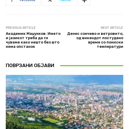
PREVIOUS ARTICLE
NEXT ARTICLE
Академик Маџунков: Името
Денес сончево и ветровитo,
и јазикот треба да ги
од викендот постудено
чуваме како нешто без што
време со пониски
нема опстанок
температури
ПОВРЗАНИ ОБЈАВИ