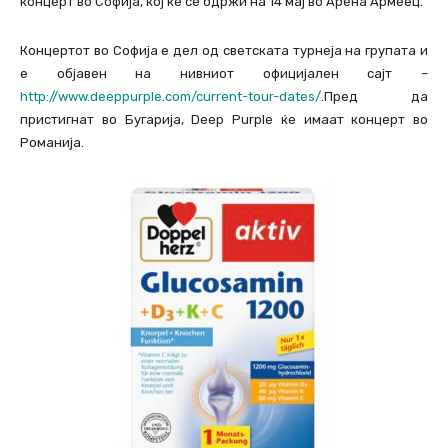
концерт во Софија, кој ќе се одржи на 14 мај во Арена Армеец.
Концертот во Софија е дел од светската турнеја на групата и
е објавен на нивниот официјален сајт –
http://www.deeppurple.com/current-tour-dates/
.Пред да
пристигнат во Бугарија, Deep Purple ќе имаат концерт во
Романија.