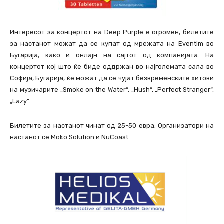
Интересот за концертот на Deep Purple е огромен, билетите
за настанот можат да се купат од мрежата на Eventim во
Бугарија, како и онлајн на сајтот од компанијата. На
концертот кој што ќе биде оддржан во најголемата сала во
Софија, Бугарија, ќе можат да се чујат безвременските хитови
на музичарите „Smoke on the Water“, „Hush“, „Perfect Stranger“,
„Lazy“.
Билетите за настанот чинат од 25-50 евра. Организатори на
настанот се Moko Solution и NuCoast.