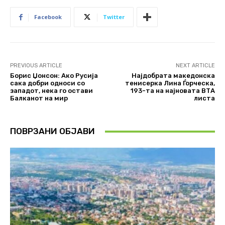
Facebook
Twitter
PREVIOUS ARTICLE
NEXT ARTICLE
Борис Џонсон: Ако Русија
Најдобрата македонска
сака добри односи со
тенисерка Лина Ѓорческа,
западот, нека го остави
193-та на најновата ВТА
Балканот на мир
листа
ПОВРЗАНИ ОБЈАВИ