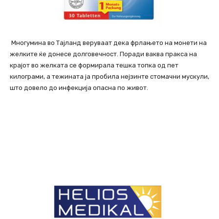
Многумина во Тајланд веруваат дека фрлањето на монети на
желките ќе донесе долговечност. Поради ваква пракса на
крајот во желката се формирала тешка топка од пет
килограми, а тежината ја пробила нејзинте стомачни мускули,
што довело до инфекција опасна по живот.