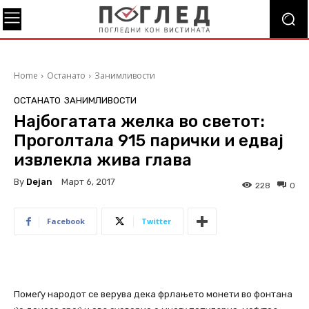
Home
Останато
Занимливости
ОСТАНАТО
ЗАНИМЛИВОСТИ
Најбогатата желка во светот:
Проголтала 915 парички и едвај
извлекла жива глава
By
Dejan
Март 6, 2017
228
0
Facebook
Twitter
Помеѓу народот се верува дека фрлањето монети во фонтана