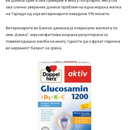
ќе донесе среќ и ова суеверие е многу популарно, меѓутоа
ова слично уверение донесе проблем на една морска желка
на Тајладн од која ветеринарите извадиле 915 монети.
Ветеринарите во Бангок денеска ја оперисале желката по
име „Банка“, чија несфатлива исхрана резултирала со
повеќегодишна желба на многу туристи да и фрлат паричка
во нејзиниот базент за среќа.