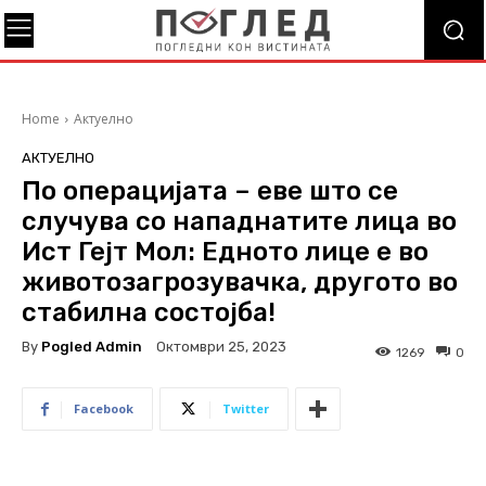
Home
Актуелно
АКТУЕЛНО
По операцијата – еве што се
случува со нападнатите лица во
Ист Гејт Мол: Едното лице е во
животозагрозувачка, другото во
стабилна состојба!
By
Pogled Admin
Октомври 25, 2023
1269
0
Facebook
Twitter