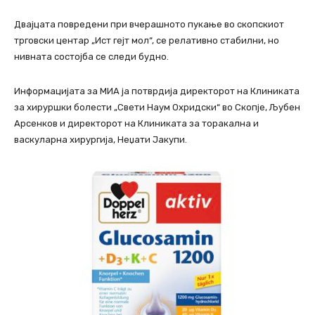
Двајцата повредени при вчерашното пукање во скопскиот
трговски центар „Ист гејт мол“, се релативно стабилни, но
нивната состојба се следи будно.
Информацијата за МИА ја потврдија директорот на Клиниката
за хируршки болести „Свети Наум Охридски“ во Скопје, Љубен
Арсенков и директорот на Клиниката за торакална и
васкуларна хирургија, Неџати Јакупи.