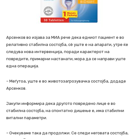
Арсенков во изјава за МИА рече дека едниот пациент е во
релативно стабилна состојба, сѐ уште е на апарати, утре ќе
следува нова интервенција, поради карактерот на
повредите, примарни настанати, мора да се направи уште
една операција.
– Меѓутоа, уште е во животозагрозувачка состојба, додаде
Арсенков.
Јакупи информира дека другото повредено лице е во
стабилна состојба, на спонтатно дишење е, има стабилни
витални параметри.
– Очекуваме така да продолжи. Се следи неговата состојба,