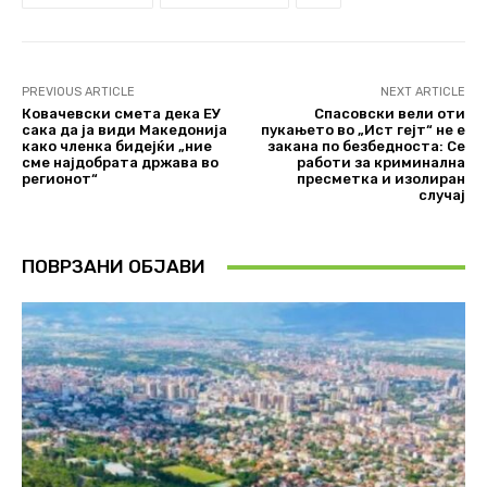
PREVIOUS ARTICLE
NEXT ARTICLE
Ковачевски смета дека ЕУ
Спасовски вели оти
сака да ја види Македонија
пукањето во „Ист гејт“ не е
како членка бидејќи „ние
закана по безбедноста: Се
сме најдобрата држава во
работи за криминална
регионот“
пресметка и изолиран
случај
ПОВРЗАНИ ОБЈАВИ