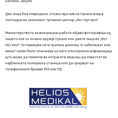
нагласи Јакупи.
Две лица беа повредени, откако врз нив се пукало вчера
попладне во скопскиот трговски центар „Ист гејт мол“.
Министерството за внатрешни работи објави фотографија од
лицето кое со огнено оружје пукало кон двете лица во „Ист
гејт мол“. Ги повикува сите граѓани доколку го забележат или
имаат какви било сознанија за него или корисна информација
што може да помогне во истрагата, веднаш да известат во
најблиската полициска станица или да пријават на
телефонските броеви 192 или 112.