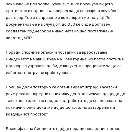
заканување или заплашување, МВР го поканува лицето
против кое е поднесена пријава за да се изврши службен
разговор. Тоа е направено и во конкретниот случај. По
документирање на случајот, до ОЈО ќе биде доставен
соодветен поднесок за нивно натамошно постапување –
велат од МВР.
Поради спорните огласи и постапки за вработување,
Синдикатот најави штрајк на Нова година, но потоа постигна
договор со управата да биде вклучен во процесите за да се
избегнат нестручни вработувања.
Прашан дали повторно ќе организираат штрајк, Тасевски
рече дека во наредните неколку дена не очекува да дојде до
такво нешто, но ако продолжат работите да се одвиваат на
ист начин, рече дека „ќе дојде до тотално затворање на
воздушниот простор“.
Реакцијата на Синдикатот дојде поради последниот оглас