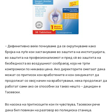
– Дефинитивно веќе почнуваме да се окрупнуваме како
бројка на луѓе кои застануваме во заштита на институцијата,
во заштита на професионализмот и пред сè во заштита на
безбедноста во воздушниот сообраќај, која не трпи
компромиси по никаква цена. Ако директорите сметаат дека
можат со притисок кон вработените и кон синдикатот да
продолжат со овој начин на вработување, нека продолжат да
работат сами ако се способни за такво нешто – дециден е
Тасевски.
Во насока на притисоците кои ги чувствува, Тасевски рече
дека бил повикан на разговор во полициска станица.