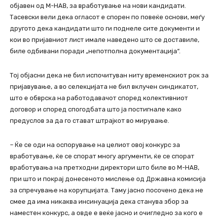
објавен од М-НАВ, за вработување на нови кандидати.
Тасевски вели дека огласот е спорен по повеќе основи, меѓу
другото дека кандидати што ги поднеле сите документи и
кои во пријавниот лист имале наведено што се доставиле,
биле одбивани поради „непотполна документација“.
Тој објасни дека не бил испочитуван ниту временскиот рок за
пријавување, а во селекцијата не бил вклучен синдикатот,
што е обврска на работодавачот според колективниот
договор и според спогодбата што ја постигнале како
предуслов за да го стават штрајкот во мирување.
– Ќе се оди на оспорување на целиот овој конкурс за
вработување, ќе се спорат многу аргументи, ќе се спорат
вработувања на претходни директори што биле во М-НАВ,
при што и покрај донесеното мислење од Државна комисија
за спречување на корупцијата. Таму јасно посочено дека не
смее да има никаква инсинуација дека станува збор за
наместен конкурс, а овде е веќе јасно и очигледно за кого е