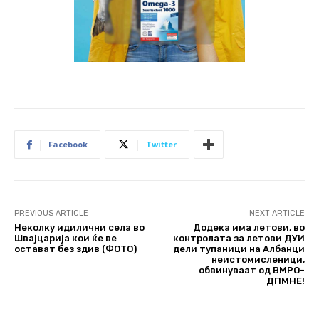
Facebook
Twitter
PREVIOUS ARTICLE
NEXT ARTICLE
Неколку идилични села во
Додека има летови, во
Швајцарија кои ќе ве
контролата за летови ДУИ
остават без здив (ФОТО)
дели тупаници на Албанци
неистомисленици,
обвинуваат од ВМРО-
ДПМНЕ!