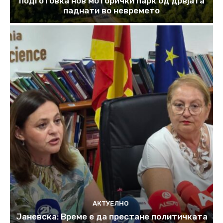
подготовка нов моторички парк од дрвјата
паднати во невремето
АКТУЕЛНО
Јаневска: Време е да престане политичката