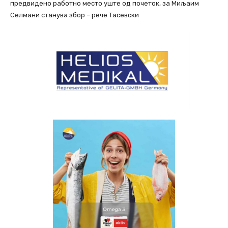
предвидено работно место уште од почеток, за Миљаим
Селмани станува збор – рече Тасевски