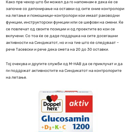
Како прв чекор што би можел да го напомнам е дека ќе се
започне со депонирање на оставки од сите оние контролори
на летање и помошници-контролори кои имаат раководни
функции, инструкторски функции или се шефови на смени. Ќе
се повлечат од своите позиции и од проектите во кои се
вклучени. Со тоа ќе се даде поддршка на сите досегашни
активности на Синдикатот, но и на тие што ќе следуваат –
рече Тасевски и рече дека смета на 20 до 30 оставки.
Тој очекува и другите служби од М-НАВ да се приклучат и да
ги поддржат активностите на Синдикатот на контролорите
на летање.