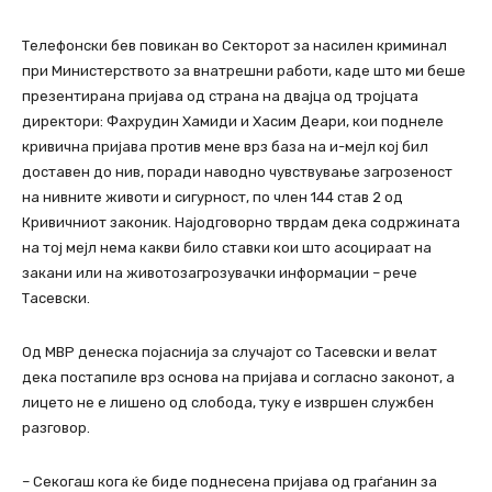
Телефонски бев повикан во Секторот за насилен криминал
при Министерството за внатрешни работи, каде што ми беше
презентирана пријава од страна на двајца од тројцата
директори: Фахрудин Хамиди и Хасим Деари, кои поднеле
кривична пријава против мене врз база на и-мејл кој бил
доставен до нив, поради наводно чувствување загрозеност
на нивните животи и сигурност, по член 144 став 2 од
Кривичниот законик. Најодговорно тврдам дека содржината
на тој мејл нема какви било ставки кои што асоцираат на
закани или на животозагрозувачки информации – рече
Тасевски.
Од МВР денеска појаснија за случајот со Тасевски и велат
дека постапиле врз основа на пријава и согласно законот, а
лицето не е лишено од слобода, туку е извршен службен
разговор.
– Секогаш кога ќе биде поднесена пријава од граѓанин за