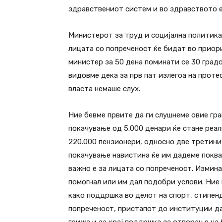
здравствениот систем и во здравството е
Министерот за труд и социјална политика
лицата со попреченост ќе бидат во прио
министер за 50 дена поминати се 30 град
видовме дека за прв пат излегоа на протес
власта немаше слух.
Ние бевме првите да ги слушнеме овие гра
покачување од 5.000 денари ќе стане ре
220.000 пензионери, односно две третини 
покачување навистина ќе им дадеме поква
важно е за лицата со попреченост. Измин
помогнал или им дал подобри услови. Ние
како поддршка во делот на спорт, стипенд
попреченост, пристапот до институции да