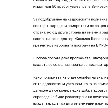
грижа и за крај поддршка за отворање на
имаат над 50 вработувања, рече Велковск
За подобрување на кадровската политик
постојат одредени приоритети се со цел 
страна, но од друга страна да имаме и з
пациенти, рече доктор Жаклина Шопова на
презентира изборната програма на ВМРО
Шопова посочи дека програмата Платформ
владата се со цел мапирање за дефицитар
Како приоритет ќе биде сеопфатна анализ
сите здравствени установи, како на прима
да може да се креира една добра здравств
спроведе ќе биде реализирана на почето
влада, заради тоа што имаме едни варија