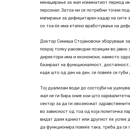
менаџирање за жал изминатиот период има
персонал. Затоа ни се потребни точни под
мапирање за дефицитарен кадар на сите 
со тоа ќе има етапно вработување на де
Доктор Синиша Стојановски зборуваше за 
покрај толку раководни позиции во јавно
директори има и економски, наместо здрав
базираат на функционалност, достапност,
каде што од ден на ден, се повеќе се губи
Тој дуализам води до состојби на уценува
жал не ги бира оние кои што најквалитетн
сектор за да ги овозможат здравствените
во зависност од тоа од која политичка па
видат дали едниот или другиот ќе успее д
да функционира повеќе така, треба да се