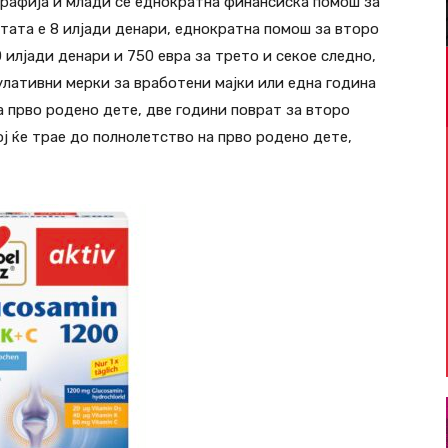
рафија и млади се еднократна финансиска помош за
стата е 8 илјади денари, еднократна помош за второ
 илјади денари и 750 евра за трето и секое следно,
улативни мерки за вработени мајки или една година
а прво родено дете, две години поврат за второ
ој ќе трае до полнолетство на прво родено дете,