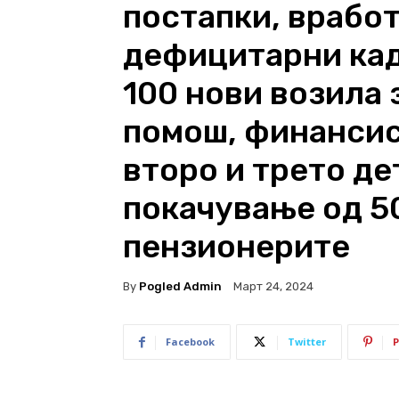
постапки, врабо
дефицитарни кад
100 нови возила 
помош, финансис
второ и трето де
покачување од 5
пензионерите
By
Pogled Admin
Март 24, 2024
Facebook
Twitter
P