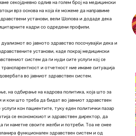
ме секојдневно одлив на голем број на медицински
атоци врз основа на која ќе можеме да направиме
здравствени установи, вели Шопова и додаде дека
фицитарните кадри со одредени профили.
дуализмот во јавното здравство посочувајќи дека и
 здравствените установи, каде покрај медицински
ствениот систем да ги нуди сите услуги кој се
 транспарентност и отчетност ние имаме ситуација
 довербата во јавниот здравствен систем.
ње, на одбирање на кадрова политика, која што за
и и кои што треба да бидат во јавниот здравствен
 услуги кон пациентите, туку еден политички пазар
ртија се економскиот и здравствен директор, да
а ги наметне своите желби и потреби. Тоа не смее
 планира функционален здравствен систем и од