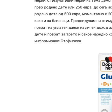
мерки. Стимулативни мерки на тема демог
прво родено дете или 250 евра, до сега и
родено дете од 500 евра, моментално е 20
како и за близнаци. Предвидуваме и стим
поврат на уплатен данок на личен доход з
дете и поврат за трето и секое наредно к
информираше Стојаноска.