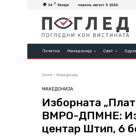
C
34
Skopje
недела, август 9, 2026
Почетна
Македонија
Свет
Здра
Home
Македонија
МАКЕДОНИЈА
Изборната „Плат
ВМРО-ДПМНЕ: Из
центар Штип, 6 