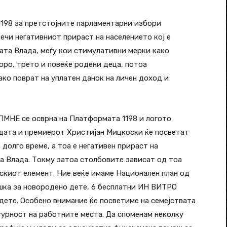
98 за претстојните парламентарни избори
речи негативниот прираст на населението кој е
ата Влада, меѓу кои стимулативни мерки како
оро, трето и повеќе родени деца, потоа
ко поврат на уплатен данок на личен доход и
ПМНЕ се осврна на Платформата 1198 и логото
адата и премиерот Христијан Мицкоски ќе посветат
 долго време, а тоа е негативен прираст на
а Влада. Токму затоа столбовите зависат од тоа
скиот елемент. Ние веќе имаме Национален план од
шка за новородено дете, 6 бесплатни ИН ВИТРО
 дете. Особено внимание ќе посветиме на семејствата
гурност на работните места. Да споменам неколку