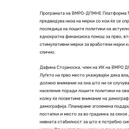
Програмата на ВМРО-ДПМНЕ Платформа 11
предвидува низа на мерки со кои ќе се сп
последица на лошите политики на актуелн
еднократна финансиска помош за прво, вт
стимулативни мерки за вработени мајки ка
слично.
Дафина Стојаноска, член на ИК на ВМРО Д
Луѓето на прво место укажувајќи дека вл
должно внимание на она што ни се случува
население поради лошите политики на ова
колку ќе посветиме внимание на демограф
демографија. Планираме зголемена поддр
постапки и место за во градинка за секое
нивната стабилност за што е потребно си