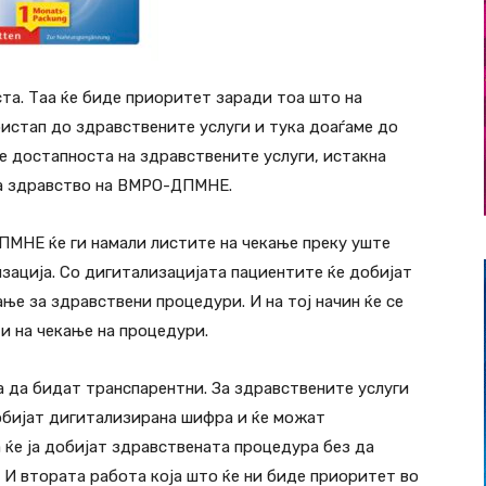
та. Таа ќе биде приоритет заради тоа што на
ристап до здравствените услуги и тука доаѓаме до
е достапноста на здравствените услуги, истакна
за здравство на ВМРО-ДПМНЕ.
МНЕ ќе ги намали листите на чекање преку уште
изација. Со дигитализацијата пациентите ќе добијат
ње за здравствени процедури. И на тој начин ќе се
ти на чекање на процедури.
 да бидат транспарентни. За здравствените услуги
обијат дигитализирана шифра и ќе можат
 ќе ја добијат здравствената процедура без да
 И втората работа која што ќе ни биде приоритет во