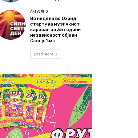
АКТУЕЛНО
Во недела во Охрид
стартува музичкиот
караван за 35 години
независност објави
Скопје1.мк
Load more