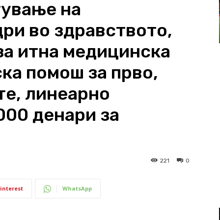
тување на
ри во здравството,
за итна медицинска
ка помош за прво,
те, линеарно
000 денари за
221
0
interest
WhatsApp