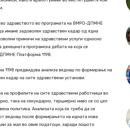
 бизниси, како и вработување во институциите кои
и.
а во здравството во програмата на ВМРО-ДПМНЕ
да имаме задоволен здравствен кадар од една
адоволни примачи на здравствени услуги односно
 денешната програмска дебата на која се
-ДПМНЕ Платформа 1198.
а 1198 предвидува анализа веднаш по формирање на
ен кадар на сите здравствени установи.
а на профилите на сите здравствени работници во
рно, така на секундарно, терциерно ниво се со цел
ена политика. Анализата која ќе треба да се
кот веднаш после формирањето на идната нова
ции за жал во овие податоци, заради лошото