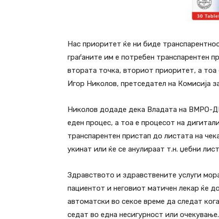
Нас приоритет ќе ни биде транспарентнос
граѓаните им е потребен транспарентен п
втората точка, вториот приоритет, а тоа 
Игор Николов, претседател на Комисија 
Николов додаде дека Владата на ВМРО-ДП
еден процес, а тоа е процесот на дигитал
транспарентен пристап до листата на чека
укинат или ќе се анулираат т.н. џебни лис
Здравството и здравствените услуги мора
пациентот и неговиот матичен лекар ќе д
автоматски во секое време да следат кога
седат во една несигурност или очекување.