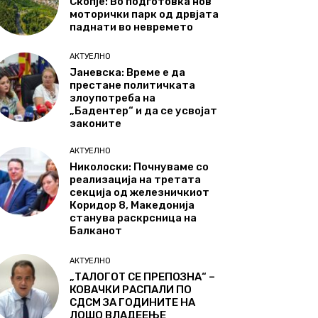
Скопје: Во подготовка нов
моторички парк од дрвјата
паднати во невремето
АКТУЕЛНО
Јаневска: Време е да
престане политичката
злоупотреба на
„Бадентер“ и да се усвојат
законите
АКТУЕЛНО
Николоски: Почнуваме со
реализација на третата
секција од железничкиот
Коридор 8, Македонија
станува раскрсница на
Балканот
АКТУЕЛНО
„ТАЛОГОТ СЕ ПРЕПОЗНА“ –
КОВАЧКИ РАСПАЛИ ПО
СДСМ ЗА ГОДИНИТЕ НА
ЛОШО ВЛАДЕЕЊЕ