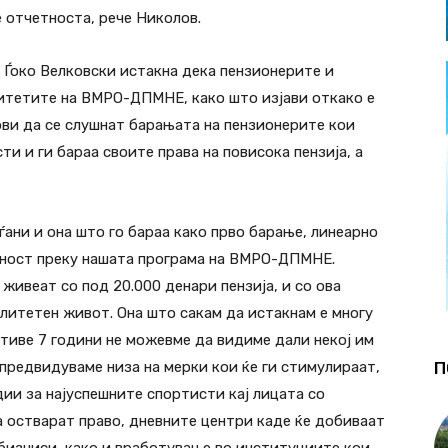
 отчетноста, рече Николов.
 Ѓоко Велковски истакна дека пензионерите и
ритетите на ВМРО-ДПМНЕ, како што изјави откако е
ови да се слушнат барањата на пензионерите кои
ти и ги бараа своите права на повисока пензија, а
ѓани и она што го бараа како прво барање, линеарно
алност преку нашата програма на ВМРО-ДПМНЕ.
живеат со под 20.000 денари пензија, и со ова
литетен живот. Она што сакам да истакнам е многу
ативе 7 години не можевме да видиме дали некој им
П
 предвидуваме низа на мерки кои ќе ги стимулираат,
ии за најуспешните спортисти кај лицата со
 остварат право, дневните центри каде ќе добиваат