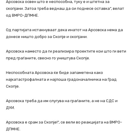
Арсовска освен што е неспособна, туку е и штетна за
скопјани. Затоа треба веднаш да си поднесе оставка“, велат
од ВМРО-ДПМНЕ.
Од партијата истакнуваат дека инатот на Арсовска нема да
донесе ништо добро за Скопје и скопјани.
Арсовска наместо да ги реализира проектите кои што ги вети
пред граѓаните, свесно го уништува Скопје.
Неспособната Арсовска ќе биде запаметена како
најкатастрофалната и најлоша градоначалничка на Град
Скопје.
Арсовска треба да им слугува на граѓаните, а не на СДС и
ДУИ.
Арсовска е срам за Скопје!“, се вели во реакцијата на ВМРО-
ДПМНЕ.