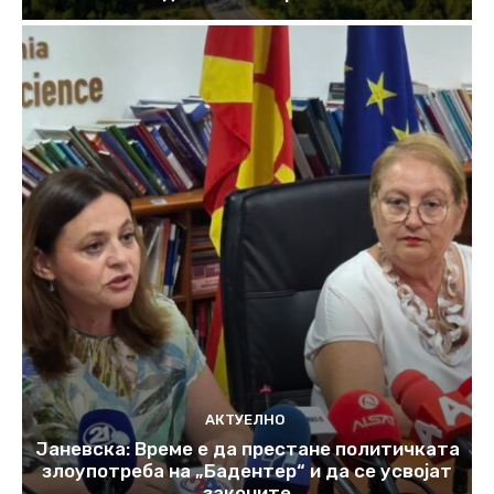
АКТУЕЛНО
Јаневска: Време е да престане политичката
злоупотреба на „Бадентер“ и да се усвојат
законите