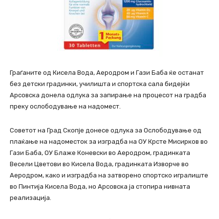
Граѓаните од Кисела Вода, Аеродром и Гази Баба ќе останат
без детски градинки, училишта и спортска сала бидејќи
Арсовска донела одлука за запирање на процесот на градба
преку ослободување на надомест.
Советот на Град Скопје донесе одлука за Ослободување од
плаќање на надоместок за изградба на ОУ Крсте Мисирков во
Гази Баба, ОУ Блаже Коневски во Аеродром, градинката
Весели Цветови во Кисела Вода, градинката Изворче во
Аеродром, како и изградба на затворено спортско игралиште
во Пинтија Кисела Вода, но Арсовска ја стопира нивната
реализација.