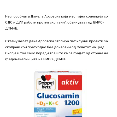
Неспособната Данела Арсовска која е во тајна коалиција со
СДС и ДУИ работи против скопјани“, обвинуваат од ВМРО-
ДПМНЕ.
Оттаму велат дека Арсовска стопира пет клучни проекти за
скопјани кои претходно беа донесени од Советот на Град
Скопје и тоа само поради тоа што ќе се градат од страна на
градоначалниците на ВМРО-ДПМНЕ.