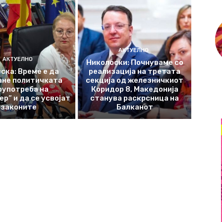
АКТУЕЛНО
АКТУЕЛНО
Николоски: Почнуваме со
ска: Време е да
реализација на третата
ане политичката
секција од железничкиот
оупотреба на
Коридор 8, Македонија
р“ и да се усвојат
станува раскрсница на
законите
Балканот