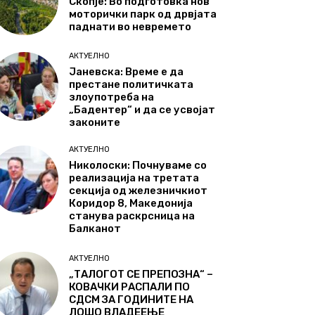
Скопје: Во подготовка нов
моторички парк од дрвјата
паднати во невремето
АКТУЕЛНО
Јаневска: Време е да
престане политичката
злоупотреба на
„Бадентер“ и да се усвојат
законите
АКТУЕЛНО
Николоски: Почнуваме со
реализација на третата
секција од железничкиот
Коридор 8, Македонија
станува раскрсница на
Балканот
АКТУЕЛНО
„ТАЛОГОТ СЕ ПРЕПОЗНА“ –
КОВАЧКИ РАСПАЛИ ПО
СДСМ ЗА ГОДИНИТЕ НА
ЛОШО ВЛАДЕЕЊЕ