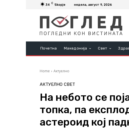
C
34
Skopje
недела, август 9, 2026
Почетна
Македонија
Свет
Здра
Home
Актуелно
АКТУЕЛНО
СВЕТ
На небото се пој
топка, па експло
астероид кој па