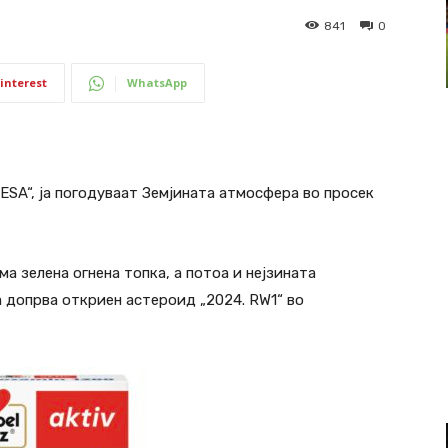
841
0
interest
WhatsApp
ESA“, ја погодуваат Земјината атмосфера во просек
а зелена огнена топка, а потоа и нејзината
а допрва откриен астероид „2024. RW1“ во