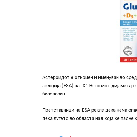
Астероидот е откриен и именуван во сред
агенција (ESA) на „X“. Неговиот дијаметар
безопасен.
Претставници на ESA рекле дека нема опа
дека луѓето во областа над која ќе падне 