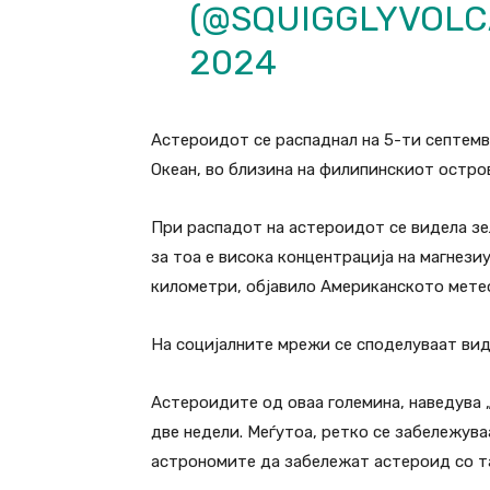
(@SQUIGGLYVOL
2024
Астероидот се распаднал на 5-ти септемв
Океан, во близина на филипинскиот остро
При распадот на астероидот се видела зе
за тоа е висока концентрација на магнези
километри, објавило Американското мет
На социјалните мрежи се споделуваат вид
Астероидите од оваа големина, наведува „
две недели. Меѓутоа, ретко се забележува
астрономите да забележат астероид со та