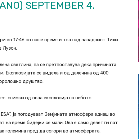
CANO)
SEPTEMBER 4,
ри во 17:46 по наше време и тоа над западниот Тихи
в Лузон.
лена светлина, па се претпоставува дека причината
ум. Експлозијата се видела и од далечина од 400
еоролошко друштво.
ео-снимки од оваа експлозија на небото.
ESA“, ја погодуваат Земјината атмосфера еднаш во
ат на време бидејќи се мали. Ова е само деветти пат
а големина пред да согори во атмосферата.