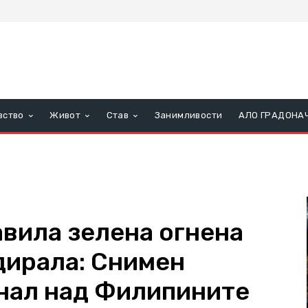
вство
Живот
Став
Занимливости
АЛО ГРАДОНА
авила зелена огнена
дирала: Снимен
днал над Филипините