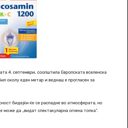
ата 4. септември, соопштила Европската вселенска
 бил околу еден метар и веднаш е прогласен за
сност бидејќи ќе се распадне во атмосферата, но
ќе може да „видат спектакуларна огнена топка“.