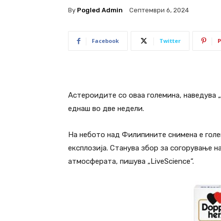
By
Pogled Admin
Септември 6, 2024
Facebook
Twitter
P
Астероидите со оваа големина, наведува „
еднаш во две недели.
На небото над Филипините снимена е голем
експлозија. Станува збор за согорување н
атмосферата, пишува „LiveScience“.