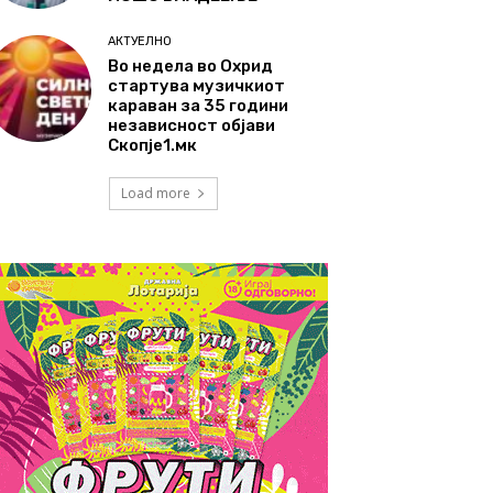
АКТУЕЛНО
Во недела во Охрид
стартува музичкиот
караван за 35 години
независност објави
Скопје1.мк
Load more