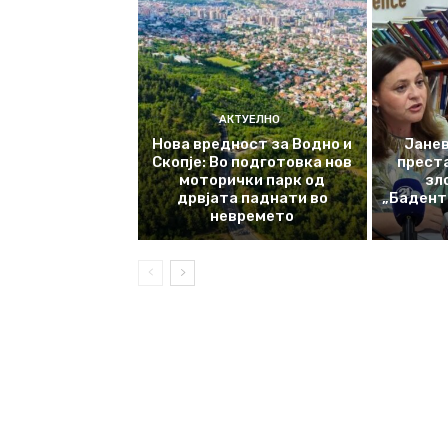
АКТУЕЛНО
Нова вредност за Водно и
Јанев
Скопје: Во подготовка нов
прест
моторички парк од
зл
дрвјата паднати во
„Баденте
невремето