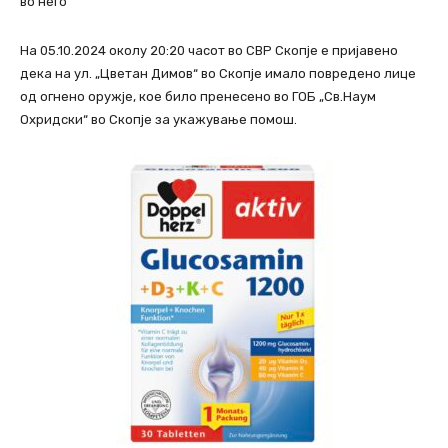
во него
На 05.10.2024 околу 20:20 часот во СВР Скопје е пријавено
дека на ул. „Цветан Димов“ во Скопје имало повредено лице
од огнено оружје, кое било пренесено во ГОБ „Св.Наум
Охридски“ во Скопје за укажување помош.