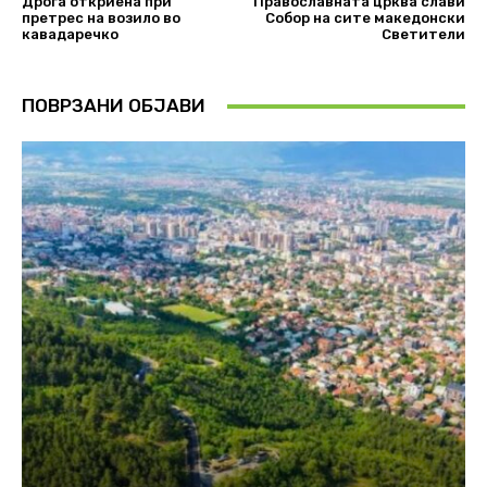
Дрога откриена при
Православната црква слави
претрес на возило во
Собор на сите македонски
кавадаречко
Светители
ПОВРЗАНИ ОБЈАВИ