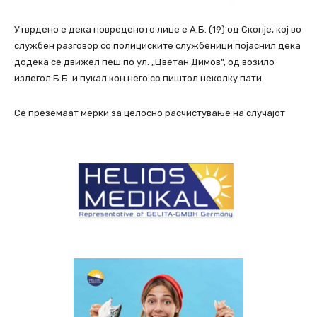
Утврдено е дека повреденото лице е А.Б. (19) од Скопје, кој во
службен разговор со полициските службеници појаснил дека
додека се движел пеш по ул. „Цветан Димов“, од возило
излегол Б.Б. и пукал кон него со пиштол неколку пати.
Се преземаат мерки за целосно расчистување на случајот