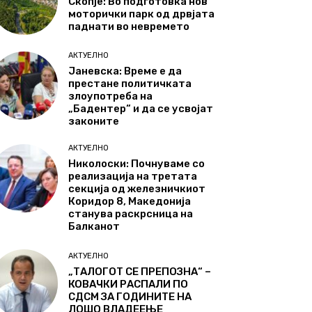
Скопје: Во подготовка нов
моторички парк од дрвјата
паднати во невремето
АКТУЕЛНО
Јаневска: Време е да
престане политичката
злоупотреба на
„Бадентер“ и да се усвојат
законите
АКТУЕЛНО
Николоски: Почнуваме со
реализација на третата
секција од железничкиот
Коридор 8, Македонија
станува раскрсница на
Балканот
АКТУЕЛНО
„ТАЛОГОТ СЕ ПРЕПОЗНА“ –
КОВАЧКИ РАСПАЛИ ПО
СДСМ ЗА ГОДИНИТЕ НА
ЛОШО ВЛАДЕЕЊЕ