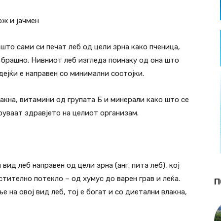
рж и јачмен
што сами си печат леб од цели зрна како пченица,
во брашно. Нивниот леб изгледа поинаку од она што
ејќи е направен со минимални состојки.
акна, витамини од групата Б и минерали како што се
руваат здравјето на целиот организам.
вид леб направен од цели зрна (анг. пита леб), кој
тително потекло – од хумус до варен грав и леќа.
П
 на овој вид леб, тој е богат и со диетални влакна,