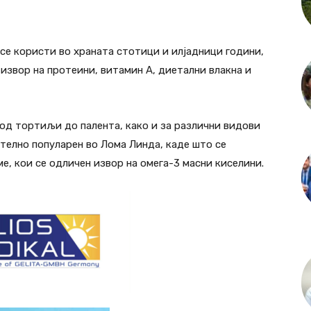
се користи во храната стотици и илјадници години,
 извор на протеини, витамин А, диетални влакна и
 од тортиљи до палента, како и за различни видови
ително популарен во Лома Линда, каде што се
е, кои се одличен извор на омега-3 масни киселини.