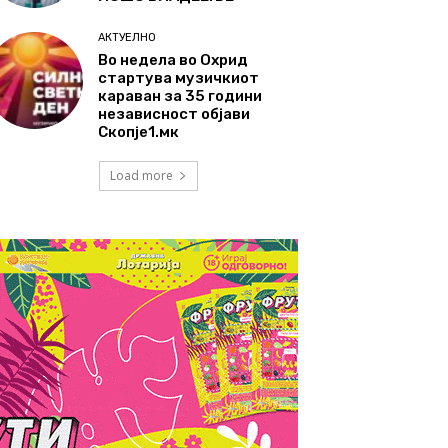
АКТУЕЛНО
Во недела во Охрид
стартува музичкиот
караван за 35 години
независност објави
Скопје1.мк
Load more