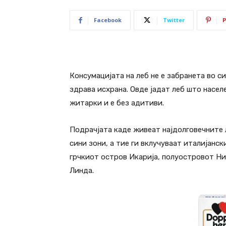
Facebook
Twitter
P
Консумацијата на леб не е забранета во си
здрава исхрана. Овде јадат леб што насел
житарки и е без адитиви.
Подрачјата каде живеат најдолговечните л
сини зони, а тие ги вклучуваат италијанс
грчкиот остров Икарија, полуостровот Ни
Линда.