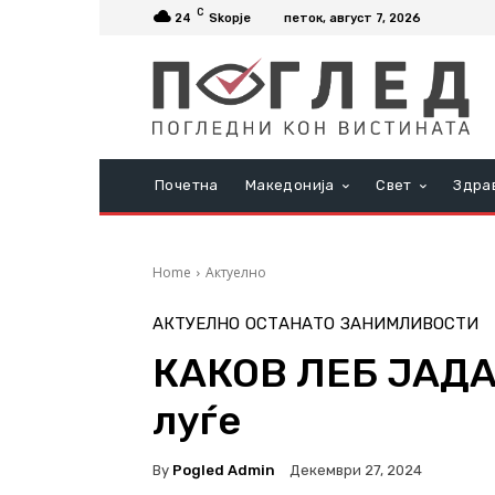
C
24
Skopje
петок, август 7, 2026
Почетна
Македонија
Свет
Здра
Home
Актуелно
АКТУЕЛНО
ОСТАНАТО
ЗАНИМЛИВОСТИ
КАКОВ ЛЕБ ЈАДА
луѓе
By
Pogled Admin
Декември 27, 2024