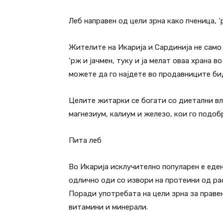
Леб направен од цели зрна како пченица, ‘
Жителите на Икарија и Сардинија не само 
‘рж и јачмен, туку и ја мелат оваа храна 
можете да го најдете во продавниците бид
Целите житарки се богати со диетални вл
магнезиум, калиум и железо, кои го подоб
Пита леб
Во Икарија исклучително популарен е еден 
одлично оди со извори на протеини од рас
Поради употребата на цели зрна за правење
витамини и минерали.