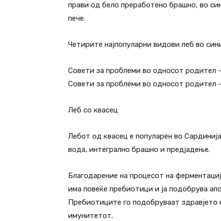
прави од бело преработено брашно, во син
пече.
Четирите најпопуларни видови леб во сини
Совети за проблеми во односот родител 
Совети за проблеми во односот родител 
Леб со квасец
Лебот од квасец е популарен во Сардинија 
вода, интегрално брашно и предјадење.
Благодарение на процесот на ферментациј
има повеќе пребиотици и ја подобрува ап
Пребиотиците го подобруваат здравјето н
имунитетот.