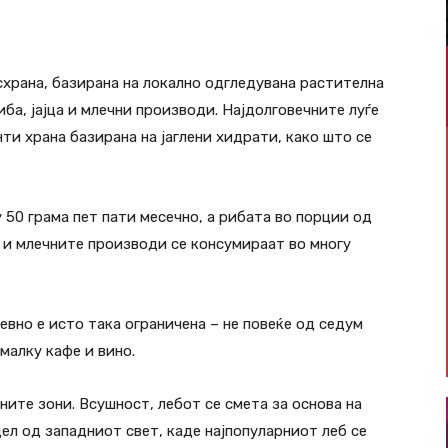
схрана, базирана на локално одгледувана растителна
иба, јајца и млечни производи. Најдолговечните луѓе
нти храна базирана на јаглени хидрати, како што се
 50 грама пет пати месечно, а рибата во порции од
а и млечните производи се консумираат во многу
вно е исто така ограничена – не повеќе од седум
 малку кафе и вино.
ните зони. Всушност, лебот се смета за основа на
дел од западниот свет, каде најпопуларниот леб се