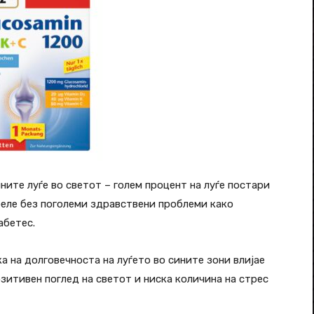
ните луѓе во светот – голем процент на луѓе постари
ареле без поголеми здравствени проблеми како
абетес.
 на долговечноста на луѓето во сините зони влијае
зитивен поглед на светот и ниска количина на стрес