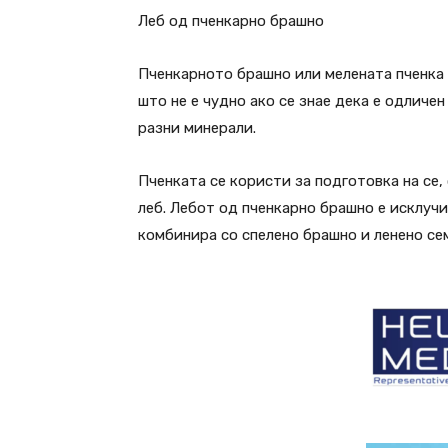
Леб од пченкарно брашно
Пченкарното брашно или мелената пченка 
што не е чудно ако се знае дека е одличен
разни минерали.
Пченката се користи за подготовка на се,
леб. Лебот од пченкарно брашно е исклуч
комбинира со спелено брашно и ленено сем