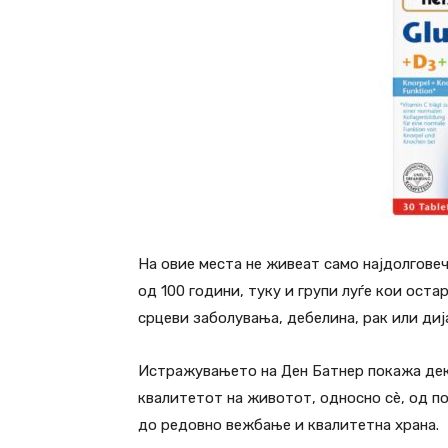
На овие места не живеат само најдолговеч
од 100 години, туку и групи луѓе кои ост
срцеви заболувања, дебелина, рак или диј
Истражувањето на Ден Батнер покажа дека
квалитетот на животот, односно сè, од по
до редовно вежбање и квалитетна храна.