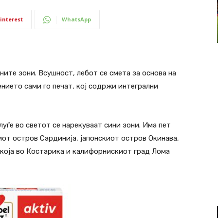
interest
WhatsApp
ните зони. Всушност, лебот се смета за основа на
ението сами го печат, кој содржи интегрални
уѓе во светот се нарекуваат сини зони. Има пет
киот остров Сардинија, јапонскиот остров Окинава,
која во Костарика и калифорнискиот град Лома