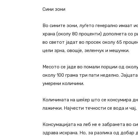
Сини зони
Во сините зони, луѓето генерално имаат и
храна (околу 80 проценти) дополнета со р
во светот јадат во просек околу 65 проце
цели зрна, овошје, зеленчук и мешунки.
Месото се јаде во помали порции од околу
околу 100 грама три пати неделно. Јајцат
умерени количини.
Количината на шеќер што се консумира дне
лажички. Најчести течности се вода и чај,
Консумацијата на леб не е забранета во си
здрава исхрана. Но, за разлика од добар 