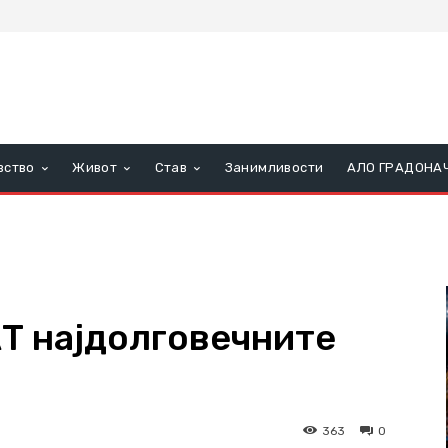
вство
Живот
Став
Занимливости
АЛО ГРАДОНА
Т најдолговечните
363
0