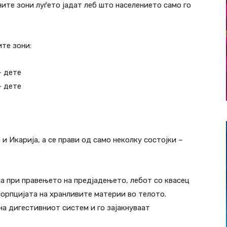
ите зони луѓето јадат леб што населението само го
те зони:
– дете
– дете
и Икарија, а се прави од само неколку состојки –
а при правењето на предјадењето, лебот со квасец
сорпцијата на хранливите материи во телото.
а дигестивниот систем и го зајакнуваат