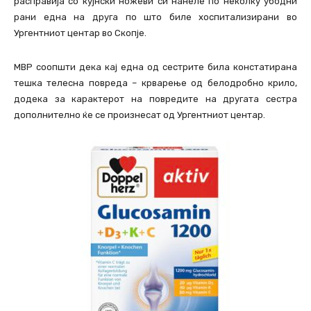
расправија со кујнски ножеви си нанеле по неколку убодни
рани една на друга по што биле хоспитализирани во
Ургентниот центар во Скопје.
МВР соопшти дека кај една од сестрите била констатирана
тешка телесна повреда – крварење од белодробно крило,
додека за карактерот на повредите на другата сестра
дополнително ќе се произнесат од Ургентниот центар.