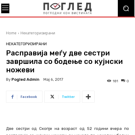
Home
Некатегоризирани
НЕКАТЕГОРИЗИРАНИ
Расправија меѓу две сестри
завршила со бодење со кујнски
ножеви
By
Pogled Admin
Мај 6, 2017
181
0
Facebook
Twitter
Две сестри од Скопје на возраст од 52 години вчера по