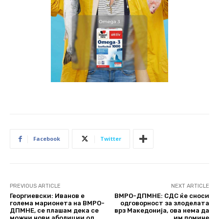
Facebook
Twitter
PREVIOUS ARTICLE
NEXT ARTICLE
Георгиевски: Иванов е
ВМРО-ДПМНЕ: СДС ќе сноси
голема марионета на ВМРО-
одговорност за злоделата
ДПМНЕ, се плашам дека се
врз Македонија, ова нема да
можни нови аболиции од
им помине