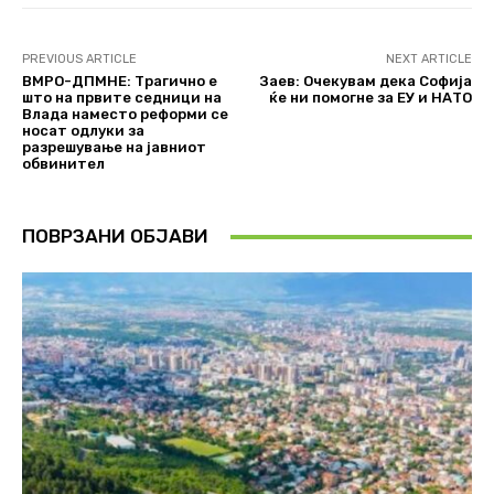
PREVIOUS ARTICLE
NEXT ARTICLE
ВМРО-ДПМНЕ: Трагично е
Заев: Очекувам дека Софија
што на првите седници на
ќе ни помогне за ЕУ и НАТО
Влада наместо реформи се
носат одлуки за
разрешување на јавниот
обвинител
ПОВРЗАНИ ОБЈАВИ