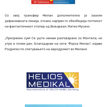
Со овој трансфер Милан дополнително ја засили
дефанзивната линија, откако најпрво го обезбедија потписот
на фантастичниот стопер од Виљареал, Матео Мусачо.
„Пресреќен сум! Се уште немам разговарано со Монтела, но
утре е голем ден. Благодарам на сите. Форза Милан“, изјави
Родригез по слетувањето на аеродромот во Милано.