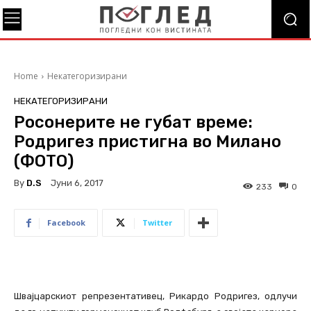
Home
Некатегоризирани
НЕКАТЕГОРИЗИРАНИ
Росонерите не губат време:
Родригез пристигна во Милано
(ФОТО)
By
D.S
Јуни 6, 2017
233
0
Facebook
Twitter
Швајцарскиот репрезентативец, Рикардо Родригез, одлучи