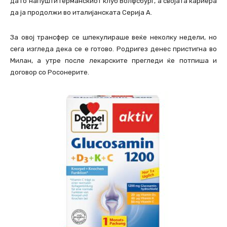
да го напушти германскиот клуб Волфсбург, а својата кариера
да ја продолжи во италијанската Серија А.
За овој трансфер се шпекулираше веќе неколку недели, но
сега изгледа дека се е готово. Родригез денес пристигна во
Милан, а утре после лекарските прегледи ќе потпиша и
договор со Росонерите.