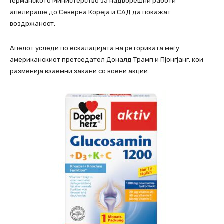
Германското Министерство за надворешни работи
апелираше до Северна Кореја и САД да покажат
воздржаност.
Апелот уследи по ескалацијата на реториката меѓу
американскиот претседател Доналд Трамп и Пјонгјанг, кои
разменија взаемни закани со воени акции.