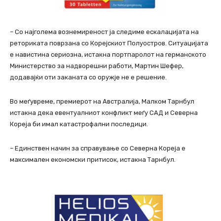
– Со најголема вознемиреност ја следиме ескалацијата на
реториката поврзана со Корејскиот Полуостров. Ситуацијата
е навистина сериозна, истакна портпаролот на германското
Министерство за надворешни работи, Мартин Шефер,
додавајќи оти заканата со оружје не е решение.
Во меѓувреме, премиерот на Австралија, Малком Тарнбул
истакна дека евентуалниот конфликт меѓу САД и Северна
Кореја би имал катастрофални последици.
– Единствен начин за справување со Северна Кореја е
максимален економски притисок, истакна Тарнбул.