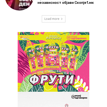
независност објави Скопје1.мк
Load more