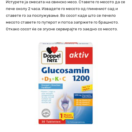
Истурете ја смесата на свинско месо. Ставете го месото да се
пече околу 2 часа. Извадете го месото од глинениот сад и
ставете го за послужување. Во сосот каде што се печело
месото ставете го путерот и потоа запржете го брашното.
Откако сосот ќе се згусне сервирајте го заедно со месото.