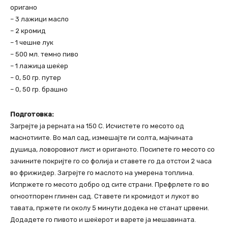
оригано
– 3 лажици масло
– 2 кромид
– 1 чешне лук
– 500 мл. темно пиво
– 1 лажица шеќер
– 0, 50 гр. путер
– 0, 50 гр. брашно
Подготовка:
Загрејте ја рерната на 150 C. Исчистете го месото од
маснотиите. Во мал сад, измешајте ги солта, мајчината
душица, ловоровиот лист и ориганото. Посипете го месото со
зачините покријте го со фолија и ставете го да отстои 2 часа
во фрижидер. Загрејте го маслото на умерена топлина.
Испржете го месото добро од сите страни. Префрлете го во
огноотпорен глинен сад. Ставете ги кромидот и лукот во
тавата, пржете ги околу 5 минути додека не станат црвени.
Додадете го пивото и шеќерот и варете ја мешавината.