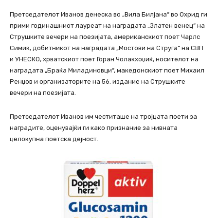
Претседателот Иванов денеска во „Вила Билјана“ во Охрид ги
прими годинашниот лауреат на наградата „Златен венец“ на
Струшките вечери на поезијата, американскиот поет Чарлс
Симиќ, добитникот на наградата „Мостови на Струга“ на СВП
и УНЕСКО, хрватскиот поет Горан Чолакхоџиќ, носителот на
наградата „Браќа Миладиновци“, македонскиот поет Михаил
Ренџов и организаторите на 56. издание на Струшките
вечери на поезијата.
Претседателот Иванов им честиташе на тројцата поети за
наградите, оценувајќи ги како признание за нивната
целокупна поетска дејност.