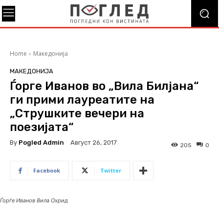
Home
Македонија
МАКЕДОНИЈА
Ѓорге Иванов во „Вила Билјана“
ги прими лауреатите на
„Струшките вечери на
поезијата“
By
Pogled Admin
Август 26, 2017
205
0
Facebook
Twitter
Ѓорѓе Иванов Вила Охрид