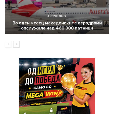
АКТУЕЛНО
Во еден месец македонските аеродроми
опслужиле над 460.000 патници