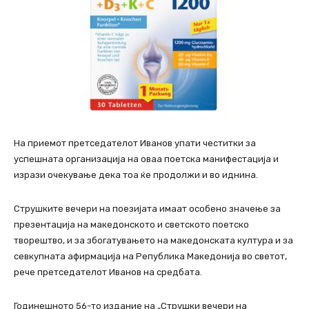
На приемот претседателот Иванов упати честитки за
успешната организација на оваа поетска манифестација и
изрази очекување дека тоа ќе продолжи и во иднина.
Струшките вечери на поезијата имаат особено значење за
презентација на македонското и светското поетско
творештво, и за збогатувањето на македонската култура и за
севкупната афирмација на Република Македонија во светот,
рече претседателот Иванов на средбата.
Годинешното 56-то издание на „Струшки вечери на