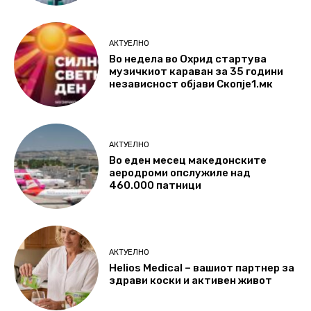
АКТУЕЛНО
Во недела во Охрид стартува
музичкиот караван за 35 години
независност објави Скопје1.мк
АКТУЕЛНО
Во еден месец македонските
аеродроми опслужиле над
460.000 патници
АКТУЕЛНО
Helios Medical – вашиот партнер за
здрави коски и активен живот