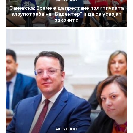
АКТУЕЛНО
Јаневска: Време е да престане политичката
злоупотреба на „Бадентер“ и да се усвојат
законите
АКТУЕЛНО