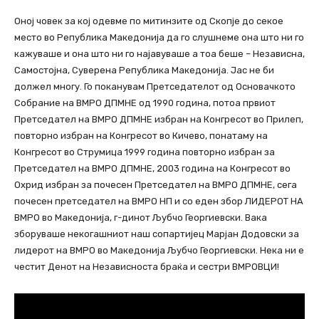
Оној човек за кој одевме по митинзите од Скопје до секое
место во Република Македонија да го слушнеме она што ни го
кажуваше и она што ни го најавуваше а тоа беше – Независна,
Самостојна, Суверена Република Македонија. Јас не би
должел многу. Го поканувам Претседателот од Основачкото
Собрание на ВМРО ДПМНЕ од 1990 година, потоа првиот
Претседател на ВМРО ДПМНЕ избран на Конгресот во Прилеп,
повторно избран на Конгресот во Кичево, понатаму на
Конгресот во Струмица 1999 година повторно избран за
Претседател на ВМРО ДПМНЕ, 2003 година на Конгресот во
Охрид избран за почесен Претседател на ВМРО ДПМНЕ, сега
почесен претседател на ВМРО НП и со еден збор ЛИДЕРОТ НА
ВМРО во Македонија, г-динот Љубчо Георгиевски. Вака
зборуваше некогашниот наш сопартијец Марјан Додовски за
лидерот на ВМРО во Македонија Љубчо Георгиевски. Нека ни е
честит Денот на Независноста браќа и сестри ВМРОВЦИ!