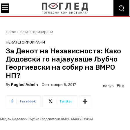
Home
Некатегоризирани
НЕКАТЕГОРИЗИРАНИ
За Денот на Независноста: Како
Додовски го најавуваше Љубчо
Георгиевски на собир на ВМРО
НП?
By
Pogled Admin
Септември 8, 2017
173
0
Facebook
Twitter
Марјан Додовски Љубчо Георгиевски ВМРО МАКЕДОНИЈА