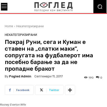
Home
Некатегоризирани
НЕКАТЕГОРИЗИРАНИ
Покрај Руни, сега и Куман е
ставен на „слатки маки“,
сопругата на фудбалерот има
посебно барање за да не
пропадне бракот
By
Pogled Admin
Септември 11, 2017
190
0
Facebook
Twitter
Rooney Everton Wife