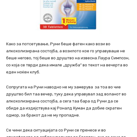
Како за потсетување, Руни беше фатен како вози во
алкохолизирана состојба, а возилото кое го управуваше не
беше негово, тој беше во друштво на извесна Лаура Симпсон,
со која се тврди дека имале „дружба“ во текот на вечерта во
еден ноќен клуб.
Сопругата на Руни наводно не му замерува за тоа во чие
друштво бил таа вечер, туку дека управувал зад воланот во
алкохолизирана состојба, а сега таа бара од Руни да се
обиде да издејствува кај Роналд Куман да добие скратен
одмор, за бракот да не му пропадне.
Се чини дека ситуацијата со Руни се пренесе и во