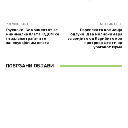
PREVIOUS ARTICLE
NEXT ARTICLE
Груевски: Со концептот за
Европската комисија
минимална плата, СДСМ ќе
одлучи: Два милиони евра
ги залаже граѓаните
за земјите од Карибите кои
нанесувајќи им штета
претрпеа штети од
ураганот Ирма
ПОВРЗАНИ ОБЈАВИ