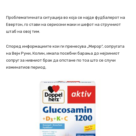
Проблематичната ситуација во која се најде фудбалерот на
Евертон, го стави на сериозни маки и шефот на стручниот
штаб на овој тим.
Според информациите кои ги пренесува „Мирор“, сопругата
на Вејн Руни, Колин, имала посебни барања до нејзиниот
сопруг за нивниот брак да опстане по тоа што се случи
изминатиов период.