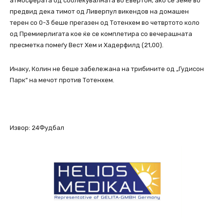
атмосферата од соблекувалната во Евертон, ако се земе во
предвид дека тимот од Ливерпул викендов на домашен
терен со 0-3 беше прегазен од Тотенхем во четвртото коло
од Премиерлигата кое ќе се комплетира со вечерашната
пресметка помеѓу Вест Хем и Хадерфилд (21,00).
Инаку, Колин не беше забележана на трибините од „Гудисон
Парк“ на мечот против Тотенхем.
Извор: 24Фудбал