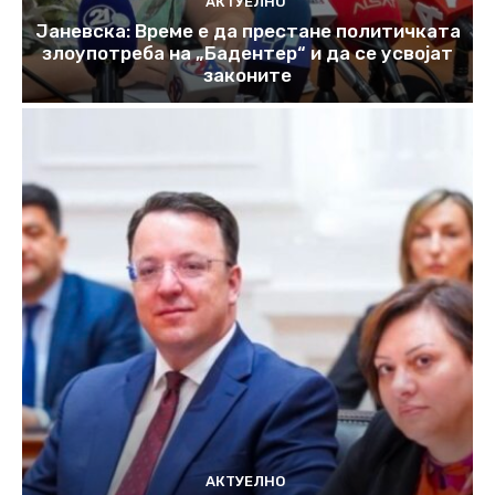
АКТУЕЛНО
Јаневска: Време е да престане политичката
злоупотреба на „Бадентер“ и да се усвојат
законите
АКТУЕЛНО