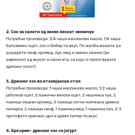
2. Сос за салати од зелен лиснат зеленчук
Потребни производи: 3/4 чаша маслиново масло, 1/4 чаша
балсамико оцет, сол и бибер по вкус. По желба можете да
додадете сенф, кромид, лук, мед и свежи зачини (во
зависност од вкусот и салатата, за која го приготвувате
дресинг сосот).
3. Дресинг сос во италијански стил
Потребни производи: 1 чаша маслиново масло, 1/2 чаша
јаболков оцет, 2 лажички вински оцет, 2 чешниња лук, 2
лажици сецкан кромид, 2 лажици ситно исечкана црвена
пиперка, 2 лажици сенф, 1 лажичка мед, 1 лажичка сол, 2-3
прстофати оригано, црн и црвен пипер по вкус.
4. Брз крем- дресинг сос со јогурт