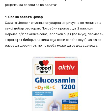
рецепти за сосови за во салата:
1. Сос за салата Цезар
Салата Цезар – вкусна, популарна и присутна во менито на
секој добар ресторан. Потребни производи: 2 лажици
мајонез, 1/2 лажичка сенф, јаболков оцет (по вкус), пармезан,
1 прстофат бибер, 1 лажица соја сос и сол (по вкус). За да се
разреди дресингот, по потреба може да се додаде вода.