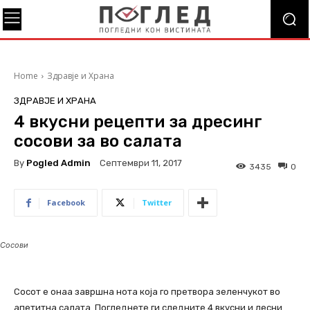
Home
Здравје и Храна
ЗДРАВЈЕ И ХРАНА
4 вкусни рецепти за дресинг
сосови за во салата
By
Pogled Admin
Септември 11, 2017
3435
0
Facebook
Twitter
Сосови
Сосот е онаа завршна нота која го претвора зеленчукот во
апетитна салата. Погледнете ги следните 4 вкусни и лесни