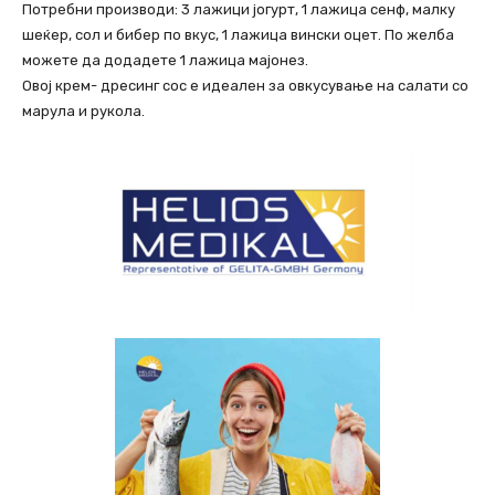
Потребни производи: 3 лажици јогурт, 1 лажица сенф, малку
шеќер, сол и бибер по вкус, 1 лажица вински оцет. По желба
можете да додадете 1 лажица мајонез.
Овој крем- дресинг сос е идеален за овкусување на салати со
марула и рукола.