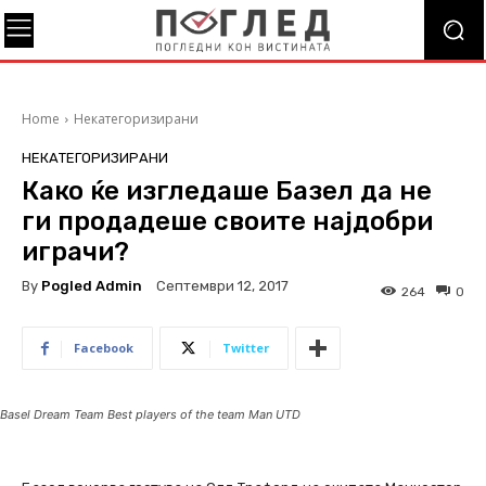
Home
Некатегоризирани
НЕКАТЕГОРИЗИРАНИ
Како ќе изгледаше Базел да не
ги продадеше своите најдобри
играчи?
By
Pogled Admin
Септември 12, 2017
264
0
Facebook
Twitter
Basel Dream Team Best players of the team Man UTD