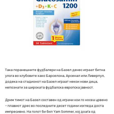
Така поранешните фудбалери на Базел денес играат битна
улога во клубовите како Барселона, Арсенал или Ливерпул,
додека на стадионот на Базел играат некои нови деца,
непознати за широката фудбалска европска јавност.
Дрим тимот на Базел составен од играчи кои го носеа црвено
– плавиот дрес во последните десет години изгледа доста
импресивно. На голот би бил Yam Sommer, кој доаѓа од