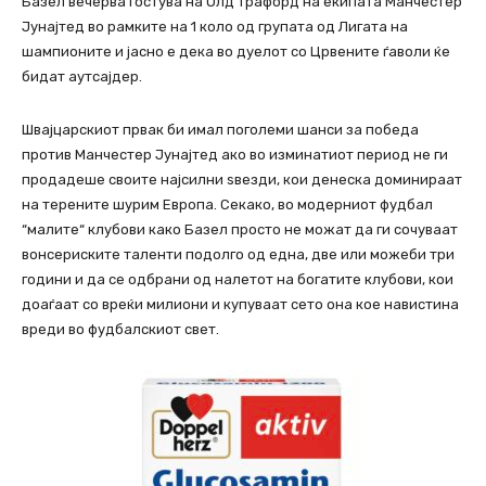
Базел вечерва гостува на Олд Трафорд на екипата Манчестер
Јунајтед во рамките на 1 коло од групата од Лигата на
шампионите и јасно е дека во дуелот со Црвените ѓаволи ќе
бидат аутсајдер.
Швајцарскиот првак би имал поголеми шанси за победа
против Манчестер Јунајтед ако во изминатиот период не ги
продадеше своите најсилни ѕвезди, кои денеска доминираат
на терените шурим Европа. Секако, во модерниот фудбал
“малите“ клубови како Базел просто не можат да ги сочуваат
вонсериските таленти подолго од една, две или можеби три
години и да се одбрани од налетот на богатите клубови, кои
доаѓаат со вреќи милиони и купуваат сето она кое навистина
вреди во фудбалскиот свет.