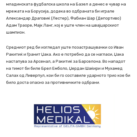
младинската фудбалска школа на Базел а денес е чувар на
мрежата на Борусија, додека во одбраната би играле
Александар Драговиќ (Лестер), Фабиан Шар (Депортиво)
Адам Траоре, Мајк Ланг, кој е уште член на швајцарскиот
шампион.
Средниот ред би изгледал уште позастрашувачки со Иван
Ракитиќ и Гранит Џака. Ако е потребно да се нагласи, Џака
настапува за Арсенал, а Ракитиќ за Барселона. Во нападот
на тимот би биле Брел Емболо, Џердан Шаќири и Мухамед
Салах од Ливерпул, кои би го составиле ударното трио кое би
било доста опасно за противничките одбрани.