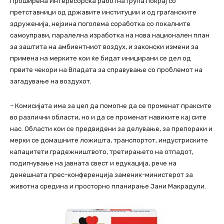
Проширена Интересорска работна група покрај со
претставници од државите институции и од граѓанските
здруженија, нејзина поголема соработка со локалните
самоуправи, паралелна изработка на нова национален план
за заштита на амбиентниот воздух, и законски измени за
примена на мерките кои ќе бидат иницирани се дел од
првите чекори на Владата за справување со проблемот на
загадување на воздухот.
– Комисијата има за цел да помогне да се променат праксите
во различни области, но и да се променат навиките кај сите
нас. Области кои се предвидени за делување, за препораки и
мерки се домашните ложишта, транспортот, индустриските
капацитети градежништвото, третирањето на отпадот,
подигнување на јавната свест и едукација, рече на
денешната прес-конференција заменик-министерот за
животна средина и просторно планирање Јани Макрадули.