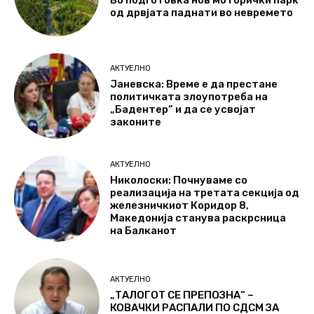
Во подготовка нов моторички парк
од дрвјата паднати во невремето
АКТУЕЛНО
Јаневска: Време е да престане
политичката злоупотреба на
„Бадентер“ и да се усвојат
законите
АКТУЕЛНО
Николоски: Почнуваме со
реализација на третата секција од
железничкиот Коридор 8,
Македонија станува раскрсница
на Балканот
АКТУЕЛНО
„ТАЛОГОТ СЕ ПРЕПОЗНА“ –
КОВАЧКИ РАСПАЛИ ПО СДСМ ЗА