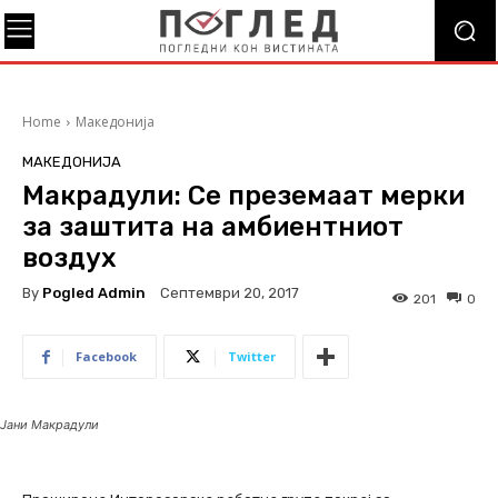
Home
Македонија
МАКЕДОНИЈА
Макрадули: Се преземаат мерки
за заштита на амбиентниот
воздух
By
Pogled Admin
Септември 20, 2017
201
0
Facebook
Twitter
Јани Макрадули