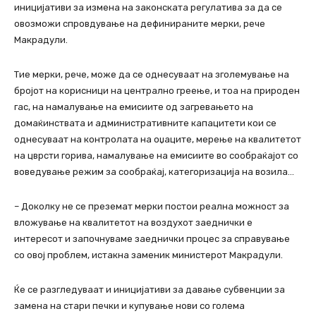
иницијативи за измена на законската регулатива за да се
овозможи спровдување на дефинираните мерки, рече
Макрадули.
Тие мерки, рече, може да се однесуваат на зголемување на
бројот на корисници на централно греење, и тоа на природен
гас, на намалување на емисиите од загревањето на
домаќинствата и административните капацитети кои се
однесуваат на контролата на оџаците, мерење на квалитетот
на цврсти горива, намалување на емисиите во сообраќајот со
воведување режим за сообраќај, категоризација на возила…
– Доколку не се преземат мерки постои реална можност за
вложување на квалитетот на воздухот заеднички е
интересот и започнуваме заеднички процес за справување
со овој проблем, истакна заменик министерот Макрадули.
Ќе се разгледуваат и иницијативи за давање субвенции за
замена на стари печки и купување нови со голема