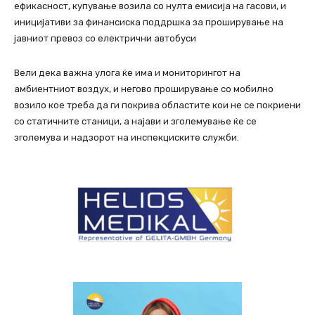
ефикасност, купување возила со нулта емисија на гасови, и
иницијативи за финансиска поддршка за проширување на
јавниот превоз со електрични автобуси
Вели дека важна улога ќе има и мониторингот на
амбиентниот воздух, и негово проширување со мобилно
возило кое треба да ги покрива областите кои не се покриени
со статичните станици, а најави и зголемување ќе се
зголемува и надзорот на инспекциските служби.