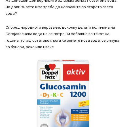
На денешен ден верниците од црква земаат осветена вода,
но дали знаете што треба да направите со старата света
вода?
Според народното верување, доколку целата количина на
Богојавленска вода не се потроши побожно во текот на
година, тогаш остатокот, кога ќе земете нова вода, се сипува
во бунари, река или цвеќе.