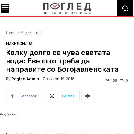
Home
Македонија
МАКЕДОНИЈА
Колку долго се чува светата
вода: Еве што треба да
направите со Богојавленската
By
Pogled Admin
Јануари 19, 2018
188
0
Facebook
Twitter
Bog Se javi