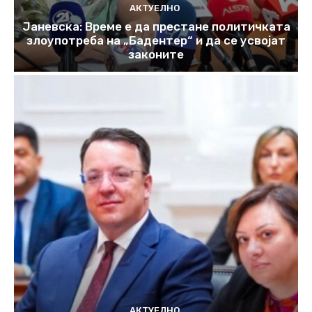
АКТУЕЛНО
Јаневска: Време е да престане политичката
злоупотреба на „Бадентер“ и да се усвојат
законите
АКТУЕЛНО