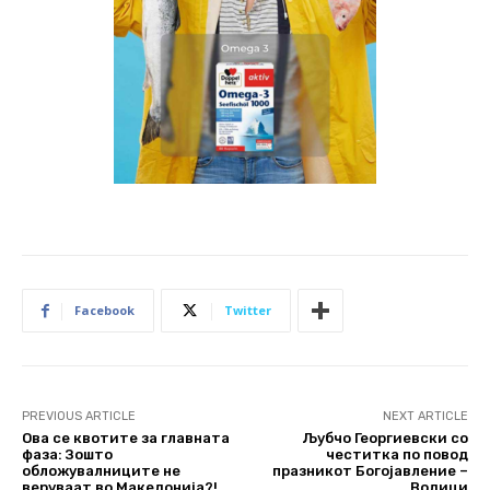
Facebook
Twitter
PREVIOUS ARTICLE
NEXT ARTICLE
Ова се квотите за главната
Љубчо Георгиевски со
фаза: Зошто
честитка по повод
обложувалниците не
празникот Богојавление –
веруваат во Македонија?!
Водици