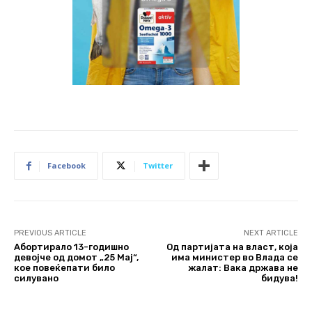
Facebook
Twitter
PREVIOUS ARTICLE
NEXT ARTICLE
Абортирало 13-годишно
Од партијата на власт, која
девојче од домот „25 Мај“,
има министер во Влада се
кое повеќепати било
жалат: Вака држава не
силувано
бидува!