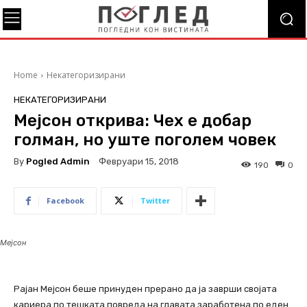
Home
Некатегоризирани
НЕКАТЕГОРИЗИРАНИ
Мејсон открива: Чех е добар
голман, но уште поголем човек
By
Pogled Admin
Февруари 15, 2018
190
0
Facebook
Twitter
Мејсон
Рајан Мејсон беше принуден прерано да ја заврши својата
кариера по тешката повреда на главата заработена по еден