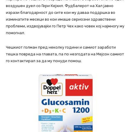
воздушен дуел со Гери Кејхил. Фудбалерот на Хал јавно
изрази благодарност до сите кои му даваа поддршка во
изминатите месеци во кои имаше сериозни здравствени
проблеми, издвојувајќи го Петр Чех како човек кој најмногу му
помогнал.
Чешкиот голман пред неколку години и самиот заработи
тешка повреда на главата, па по незгодата на Мејсон самиот
го контактирал за да му понуди помош.