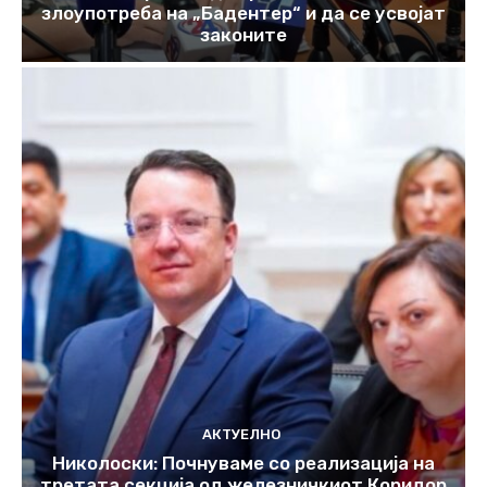
злоупотреба на „Бадентер“ и да се усвојат
законите
АКТУЕЛНО
Николоски: Почнуваме со реализација на
третата секција од железничкиот Коридор