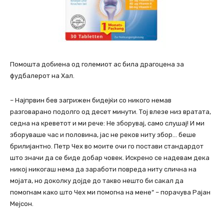
Помошта добиена од големиот ас била драгоцена за
фудбалерот на Хал.
– Најпрвин бев загрижен бидејќи со никого немав
разговарано подолго од десет минути. Тој влезе низ вратата,
седна на креветот и ми рече: Не зборувај, само слушај! И ми
зборуваше час и половина, јас не реков ниту збор… беше
брилијантно. Петр Чех во моите очи го постави стандардот
што значи да се биде добар човек. Искрено се надевам дека
никој никогаш нема да заработи повреда ниту слична на
мојата, но доколку дојде до такво нешто би сакал да
помогнам како што Чех ми помогна на мене“ – порачува Рајан
Мејсон.