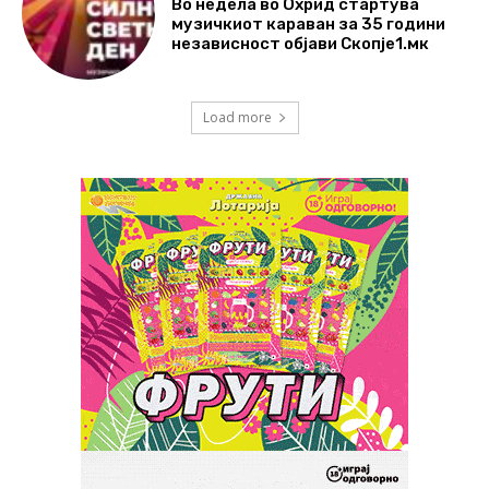
Во недела во Охрид стартува
музичкиот караван за 35 години
независност објави Скопје1.мк
Load more