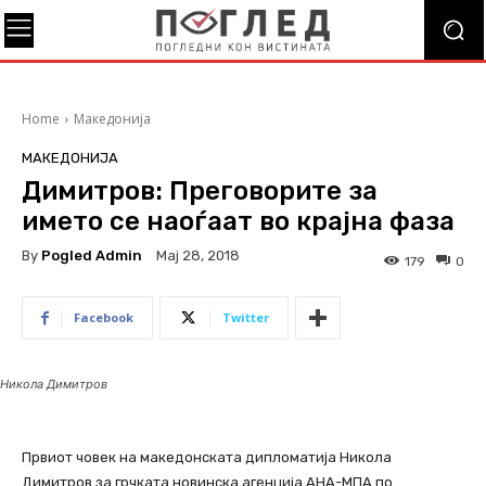
Home
Македонија
МАКЕДОНИЈА
Димитров: Преговорите за
името се наоѓаат во крајна фаза
By
Pogled Admin
Мај 28, 2018
179
0
Facebook
Twitter
Никола Димитров
Првиот човек на македонската дипломатија Никола
Димитров за грчката новинска агенција АНА-МПА по