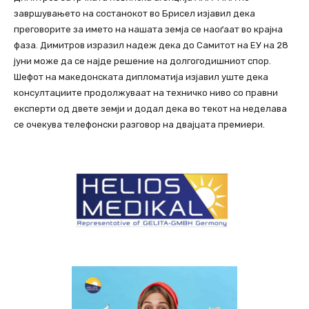
завршувањето на состанокот во Брисел изјавил дека
преговорите за името на нашата земја се наоѓаат во крајна
фаза. Димитров изразил надеж дека до Самитот на ЕУ на 28
јуни може да се најде решение на долгогодишниот спор.
Шефот на македонската дипломатија изјавил уште дека
консултациите продолжуваат на техничко ниво со правни
експерти од двете земји и додал дека во текот на неделава
се очекува телефонски разговор на двајцата премиери.