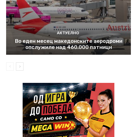
АКТУЕЛНО
Во еден месец македонските аеродроми
опслужиле над 460.000 патници