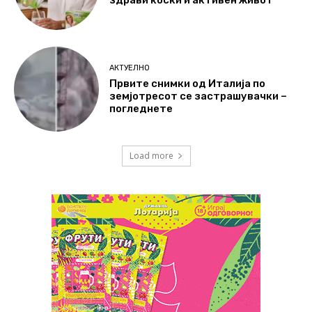
здрави коски и активен живот
АКТУЕЛНО
Првите снимки од Италија по
земјотресот се застрашувачки –
погледнете
Load more