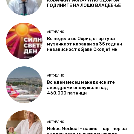
КОВАЧКИ РАСПАЛИ ПО СДСМ ЗА
ГОДИНИТЕ НА ЛОШО ВЛАДЕЕЊЕ
АКТУЕЛНО
Во недела во Охрид стартува
музичкиот караван за 35 години
независност објави Скопје1.мк
АКТУЕЛНО
Во еден месец македонските
аеродроми опслужиле над
460.000 патници
АКТУЕЛНО
Helios Medical – вашиот партнер за