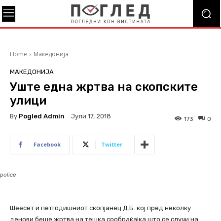
Home
Македонија
МАКЕДОНИЈА
Уште една жртва на скопските
улици
By
Pogled Admin
Јули 17, 2018
173
0
Facebook
Twitter
police
Шеесет и петгодишниот скопјанец Д.Б. кој пред неколку
денови беше жртва на тешка сообраќајка што се случи на