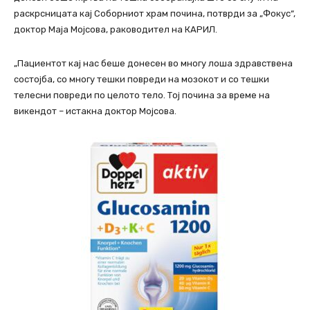
раскрсницата кај Соборниот храм почина, потврди за „Фокус“,
доктор Маја Мојсова, раководител на КАРИЛ.
„Пациентот кај нас беше донесен во многу лоша здравствена
состојба, со многу тешки повреди на мозокот и со тешки
телесни повреди по целото тело. Тој почина за време на
викендот – истакна доктор Мојсова.