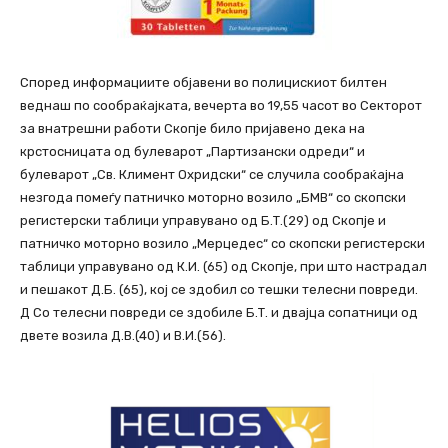
Според информациите објавени во полицискиот билтен
веднаш по сообраќајката, вечерта во 19,55 часот во Секторот
за внатрешни работи Скопје било пријавено дека на
крстосницата од булеварот „Партизански одреди“ и
булеварот „Св. Климент Охридски“ се случила сообраќајна
незгода помеѓу патничко моторно возило „БМВ“ со скопски
регистерски таблици управувано од Б.Т.(29) од Скопје и
патничко моторно возило „Мерцедес“ со скопски регистерски
таблици управувано од К.И. (65) од Скопје, при што настрадал
и пешакот Д.Б. (65), кој се здобил со тешки телесни повреди.
Д Со телесни повреди се здобиле Б.Т. и двајца сопатници од
двете возила Д.В.(40) и В.И.(56).