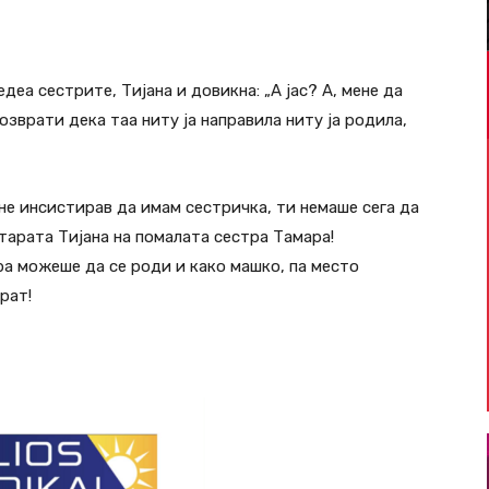
деа сестрите, Тијана и довикна: „А јас? А, мене да
озврати дека таа ниту ја направила ниту ја родила,
и не инсистирав да имам сестричка, ти немаше сега да
тарата Тијана на помалата сестра Тамара!
а можеше да се роди и како машко, па место
рат!