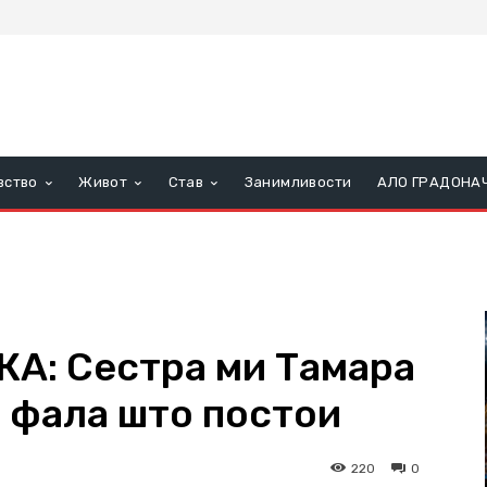
вство
Живот
Став
Занимливости
АЛО ГРАДОНА
А: Сестра ми Тамара
е фала што постои
220
0