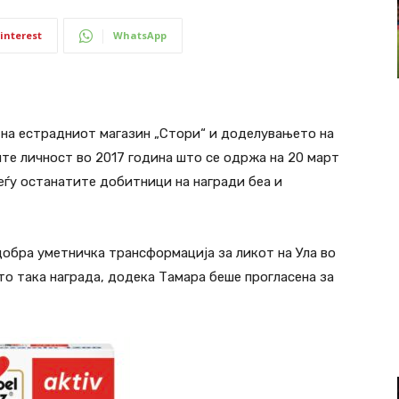
interest
WhatsApp
 на естрадниот магазин „Стори“ и доделувањето на
ите личност во 2017 година што се одржа на 20 март
еѓу останатите добитници на награди беа и
јдобра уметничка трансформација за ликот на Ула во
сто така награда, додека Тамара беше прогласена за