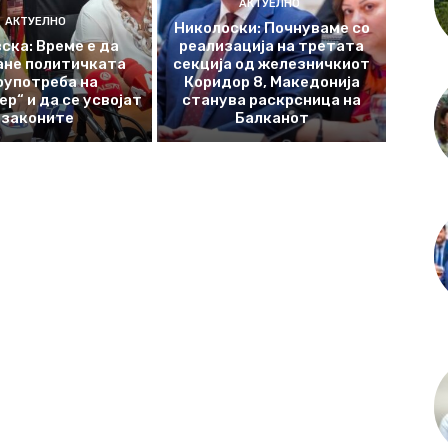
АКТУЕЛНО
АКТУЕЛНО
Николоски: Почнуваме со
ска: Време е да
реализација на третата
ане политичката
секција од железничкиот
оупотреба на
Коридор 8, Македонија
р“ и да се усвојат
станува раскрсница на
законите
Балканот