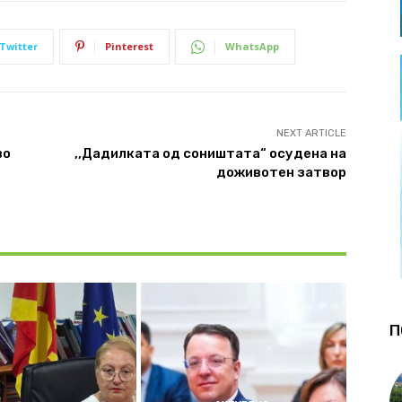
Twitter
Pinterest
WhatsApp
NEXT ARTICLE
во
,,Дадилката од соништата“ осудена на
доживотен затвор
П