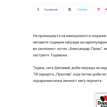
Facebook
Twitter
P
На промоцијата на македонското издание
неговите годишни награди на најпопуларн
во скопскиот хотел „Александар Палас“, м
сестрите Тодевски.
Тијана, сега Дапчевиќ доби награда за на
ТВ серијата „Преспав“, која патем доби и
најхаризматична личност меѓу пејачите.