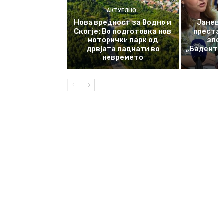
АКТУЕЛНО
Нова вредност за Водно и
Јанев
Скопје: Во подготовка нов
прест
моторички парк од
зл
дрвјата паднати во
„Баденте
невремето