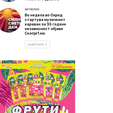
АКТУЕЛНО
Во недела во Охрид
стартува музичкиот
караван за 35 години
независност објави
Скопје1.мк
Load more