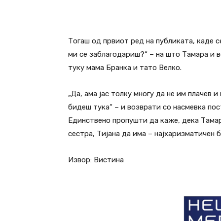
Тогаш од првиот ред на публиката, каде се
ми се заблагодариш?“ – на што Тамара и в
туку мама Бранка и тато Велко.
„Да, ама јас толку многу да не им плачев 
бидеш тука“ – и возврати со насмевка пос
Единствено пропушти да каже, дека Тамар
сестра, Тијана да има – најхаризматичен б
Извор: Вистина