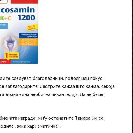
адите следуват благодарници, подолг или покус
м се заблагодарите. Сестрите кажаа што кажаа, секоја
ста дозна една необична пикантерија: Да не беше
биената награда, меѓу останатите Тамара им се
родиле „вака харизматична“…