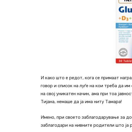
И како што е редот, кога се примаат нагр
говор и список на луѓе на кои треба да и
на свој уникатен начин, ама при тоа јавно
Тијана, немаше да ја има ниту Тамара!
Имено, при своето заблагодарување за до
заблагодари на нивните родители што ја 