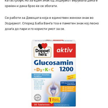
катастрофи, но за еден знак од Зодијакот верувала дека е
среќен и дека брзо ќе се збогати.
Се работи за Девоцата која е единствен женски знак во
Зодијакот. Според Баба Ванѓа тоа е паметен знак кој лесно
доаѓа до пари и го користи умот за се.