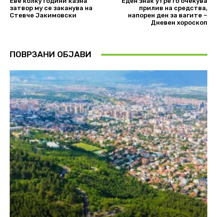
Еве колку години казна
Еден знак утре го очекува
затвор му се заканува на
прилив на средства,
Стевче Јакимовски
напорен ден за вагите –
Дневен хороскоп
ПОВРЗАНИ ОБЈАВИ