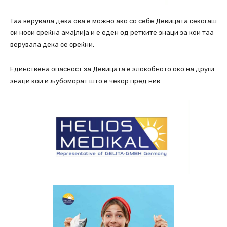
Таа верувала дека ова е можно ако со себе Девицата секогаш
си носи среќна амајлија и е еден од ретките знаци за кои таа
верувала дека се среќни.
Единствена опасност за Девицата е злокобното око на други
знаци кои и љубоморат што е чекор пред нив.