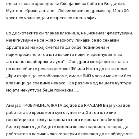
од сите вас староседелки Скопјанки со баба од Богданци,
Муртино, Кривогаштани… Јас милички не дремев од 12 до 00
часот со чаша вода и еспресо во еден кафич.
Во дискотеките си плаќав влезница, не „искачав“ флертувајќи,
намигнувајќи на се живо наоколу, пикајќи се во секакви
друштва за на крај сметката да биде подмирена и
најимпресивно е тоа што ваквите ноќи ги вреднувавте во
„тотално незаборавни луди“ … Јас драги скопјанки не паѓав
на волшебните реченици може Фб или Инста да се најдеме
„Фри стајал“да се забавуваме, имаме ВИП маса и може ли без
влезници да средиме некако… За разлика од вашата култура
мојата некултура беше поинаква……
Ама јас ПРОВИНЦИЈАЛКАТА дојдов да КРАДАМ! Ви ја украдов
работата во време кога сум студентка. За тоа што вие
госпоѓици сте толку на крената нога и кренат нос бидејќи
било срамота да бидете видени во слаткарница, пекара, да
работите во кафичи како келнерки а навечер да се вбројувате