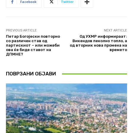
Facebook
Twitter
PREVIOUS ARTICLE
NEXT ARTICLE
Петар Богојески повторно
Од УХМР информираат:
со различен став од
Викендов пеколно топло, а
партискиот – или можеби
од вторник нова промена на
ова ќе биде ставот на
времето
ДПМНЕ?
ПОВРЗАНИ ОБЈАВИ