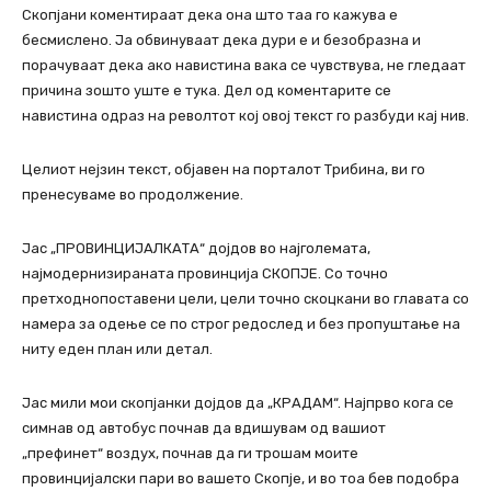
Скопјани коментираат дека она што таа го кажува е
бесмислено. Ја обвинуваат дека дури е и безобразна и
порачуваат дека ако навистина вака се чувствува, не гледаат
причина зошто уште е тука. Дел од коментарите се
навистина одраз на револтот кој овој текст го разбуди кај нив.
Целиот нејзин текст, објавен на порталот Трибина, ви го
пренесуваме во продолжение.
Јас „ПРОВИНЦИЈАЛКАТА“ дојдов во најголемата,
најмодернизираната провинција СКОПЈЕ. Со точно
претходнопоставени цели, цели точно скоцкани во главата со
намера за одење се по строг редослед и без пропуштање на
ниту еден план или детал.
Јас мили мои скопјанки дојдов да „КРАДАМ“. Најпрво кога се
симнав од автобус почнав да вдишувам од вашиот
„префинет“ воздух, почнав да ги трошам моите
провинцијалски пари во вашето Скопје, и во тоа бев подобра