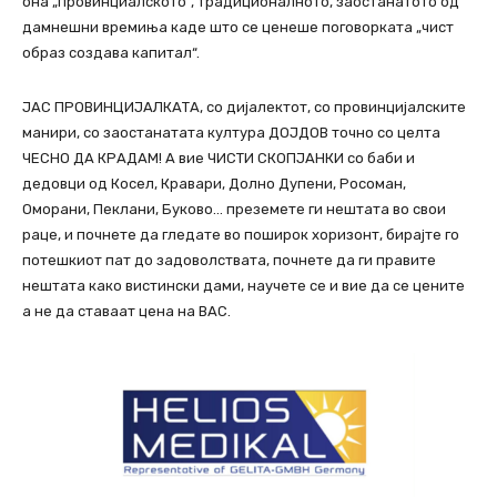
она „провинциалското“, традиционалното, заостанатото од
дамнешни времиња каде што се ценеше поговорката „чист
образ создава капитал“.
ЈАС ПРОВИНЦИЈАЛКАТА, со диjалектот, со провинцијалските
манири, со заостанатата култура ДОЈДОВ точно со целта
ЧЕСНО ДА КРАДАМ! А вие ЧИСТИ СКОПЈАНКИ со баби и
дедовци од Косел, Кравари, Долно Дупени, Росоман,
Оморани, Пеклани, Буково… преземете ги нештата во свои
раце, и почнете да гледате во поширок хоризонт, бирајте го
потешкиот пат до задоволствата, почнете да ги правите
нештата како вистински дами, научете се и вие да се цените
а не да ставаат цена на ВАС.