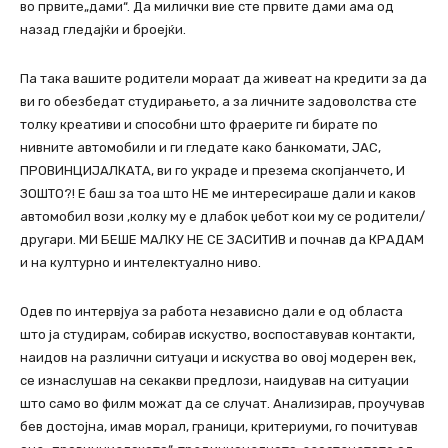
во првите„дами“. Да милички вие сте првите дами ама од
назад гледајќи и броејќи.
Па така вашите родители мораат да живеат на кредити за да
ви го обезбедат студирањето, а за личните задоволства сте
толку креативи и способни што фраерите ги бирате по
нивните автомобили и ги гледате како банкомати, ЈАС,
ПРОВИНЦИЈАЛКАТА, ви го украде и презема скопјанчето, И
ЗОШТО?! Е баш за тоа што НЕ ме интересираше дали и каков
автомобил вози ,колку му е длабок џебот кои му се родители/
другари. МИ БЕШЕ МАЛКУ НЕ СЕ ЗАСИТИВ и почнав да КРАДАМ
и на културно и интелектуално ниво.
Одев по интервјуа за работа независно дали е од областа
што ја студирам, собирав искуство, воспоставував контакти,
наидов на различни ситуаци и искуства во овој модерен век,
се изнаслушав на секакви предлози, наидував на ситуации
што само во филм можат да се случат. Анализирав, проучував
бев достојна, имав морал, граници, критериуми, го почитував