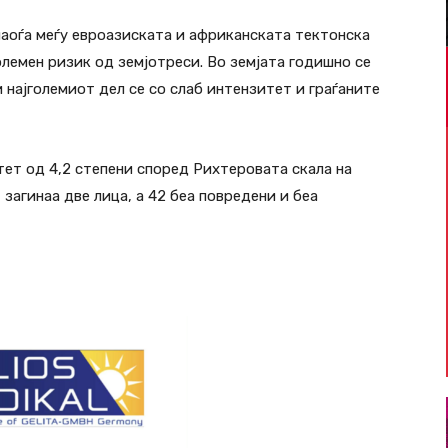
наоѓа меѓу евроазиската и африканската тектонска
големен ризик од земјотреси. Во земјата годишно се
 најголемиот дел се со слаб интензитет и граѓаните
тет од 4,2 степени според Рихтеровата скала на
 загинаа две лица, а 42 беа повредени и беа