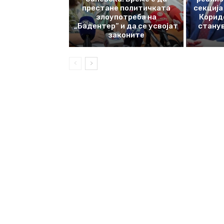
престане политичката
секција
злоупотреба на
Корид
„Бадентер“ и да се усвојат
станув
законите