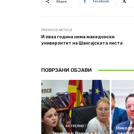
Facebook
Share
PREVIOUS ARTICLE
И оваа година нема македонски
универзитет на Шангајската листа
ПОВРЗАНИ ОБЈАВИ
АКТУЕЛНО
Николос
Јаневска: Време е да
реализ