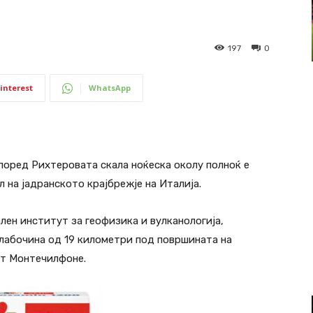
197
0
interest
WhatsApp
според Рихтеровата скала ноќеска околу полноќ е
 на јадранското крајбрежје на Италија.
ен институт за геофизика и вулканологија,
длабочина од 19 километри под површината на
от Монтечилфоне.