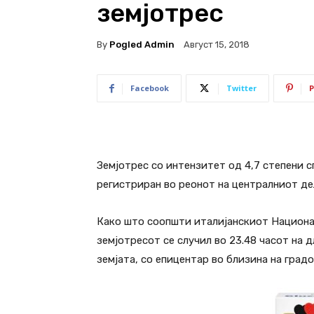
земјотрес
By
Pogled Admin
Август 15, 2018
Facebook
Twitter
P
Земјотрес со интензитет од 4,7 степени 
регистриран во реонот на централниот дел
Како што соопшти италијанскиот Национал
земјотресот се случил во 23.48 часот на 
земјата, со епицентар во близина на град