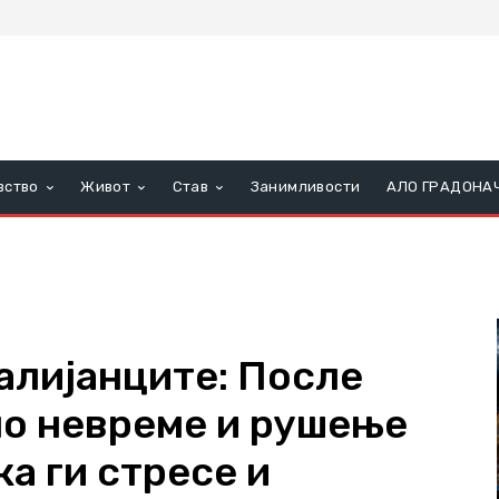
вство
Живот
Став
Занимливости
АЛО ГРАДОНА
алијанците: После
о невреме и рушење
ка ги стресе и