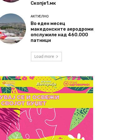
Скопје1.мк
АКТУЕЛНО
Во еден месец
македонските аеродроми
опслужиле над 460.000
патници
Load more