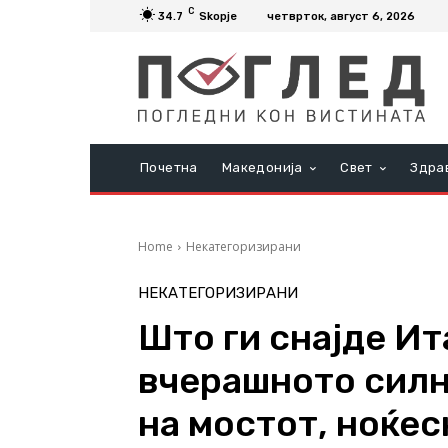
C
34.7
Skopje
четврток, август 6, 2026
Почетна
Македонија
Свет
Здра
Home
Некатегоризирани
НЕКАТЕГОРИЗИРАНИ
Што ги снајде Ит
вчерашното силн
на мостот, ноќес