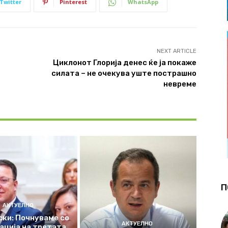
Twitter
Pinterest
WhatsApp
NEXT ARTICLE
Циклонот Глорија денес ќе ја покаже
силата – не очекува уште пострашно
невреме
П
АКТУЕЛНО
ки: Почнуваме со
АКТУЕЛНО
ација на третата