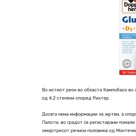
Во истиот реон во областа Кампобасо во 
од 4,2 степени според Рихтер.
Досега нема информации за жртви, а спо
Палоти, во градот се регистирани помали
земјотресот речиси половина од Монтечил