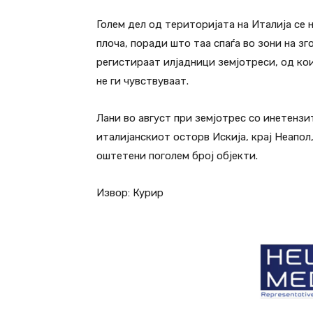
Голем дел од територијата на Италија се 
плоча, поради што таа спаѓа во зони на з
регистираат илјадници земјотреси, од кои
не ги чувствуваат.
Лани во август при земјотрес со инетензи
италијанскиот осторв Искија, крај Неапол,
оштетени поголем број објекти.
Извор: Курир