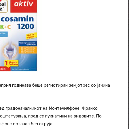
април годинава беше регистиран земјотрес со јачина
ред градоначалникот на Монтечилфоне, Франко
 оштетувања, пред се пукнатини на ѕидовите. По
фоне останал без струја.