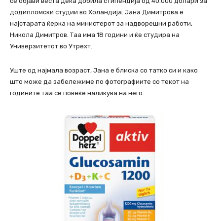
се објави веста дека добила стипендија од 40.000 долари за
додипломски студии во Холандија. Јана Димитрова е
најстарата ќерка на министерот за надворешни работи,
Никола Димитров. Таа има 18 години и ќе студира на
Универзитетот во Утрехт.
Уште од најмала возраст, Јана е блиска со татко си и како
што може да забележиме по фотографиите со текот на
годините таа се повеќе наликува на него.