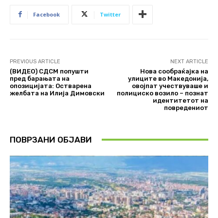
Facebook
Twitter
PREVIOUS ARTICLE
NEXT ARTICLE
(ВИДЕО) СДСМ попушти
Нова сообраќајка на
пред барањата на
улиците во Македонија,
опозицијата: Остварена
овојпат учествуваше и
желбата на Илија Димовски
полициско возило – познат
идентитетот на
повредениот
ПОВРЗАНИ ОБЈАВИ