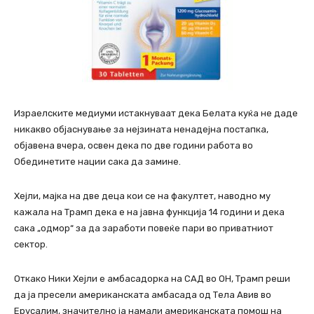
Израелските медиуми истакнуваат дека Белата куќа не даде
никакво објаснување за нејзината ненадејна постапка,
објавена вчера, освен дека по две години работа во
Обединетите нации сака да замине.
Хејли, мајка на две деца кои се на факултет, наводно му
кажала на Трамп дека е на јавна функција 14 години и дека
сака „одмор“ за да заработи повеќе пари во приватниот
сектор.
Откако Ники Хејли е амбасадорка на САД во ОН, Трамп реши
да ја пресели американската амбасада од Тела Авив во
Ерусалим, значително ја намали американската помош на