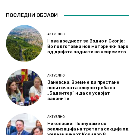
ПОСЛЕДНИ ОБЈАВИ
АКТУЕЛНО
Нова вредност за Водно и Скопје:
Во подготовка нов моторички парк
од дрвјата паднати во невремето
АКТУЕЛНО
Јаневска: Време е да престане
политичката злоупотреба на
„Бадентер“ и да се усвојат
законите
АКТУЕЛНО
Николоски: Почнуваме со
реализација на третата секција од
железничкиот Коридор 8,