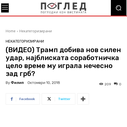
Home
Некатегоризирани
НЕКАТЕГОРИЗИРАНИ
(ВИДЕО) Трамп добива нов силен
удар, најблиската соработничка
цело време му играла нечесно
зад грб?
By
Филип
Октомври 10, 2018
209
0
Facebook
Twitter