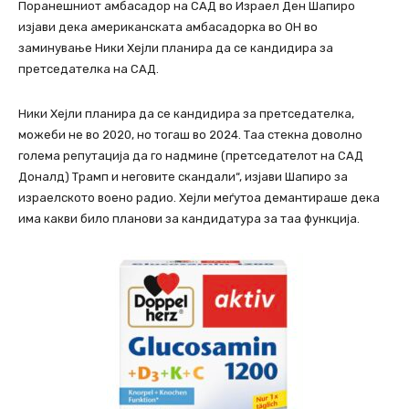
Поранешниот амбасадор на САД во Израел Ден Шапиро
изјави дека американската амбасадорка во ОН во
заминување Ники Хејли планира да се кандидира за
претседателка на САД.
Ники Хејли планира да се кандидира за претседателка,
можеби не во 2020, но тогаш во 2024. Таа стекна доволно
голема репутација да го надмине (претседателот на САД
Доналд) Трамп и неговите скандали“, изјави Шапиро за
израелското воено радио. Хејли меѓутоа демантираше дека
има какви било планови за кандидатура за таа функција.