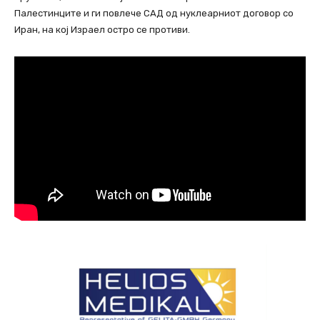
Палестинците и ги повлече САД од нуклеарниот договор со
Иран, на кој Израел остро се противи.