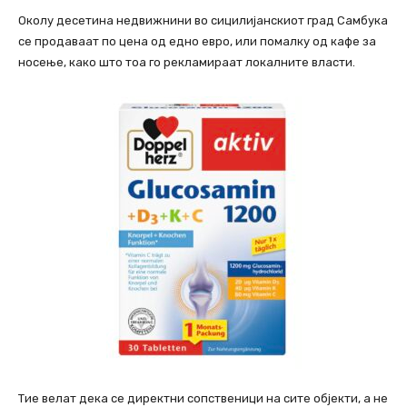
Околу десетина недвижнини во сицилијанскиот град Самбука
се продаваат по цена од едно евро, или помалку од кафе за
носење, како што тоа го рекламираат локалните власти.
Тие велат дека се директни сопственици на сите објекти, а не