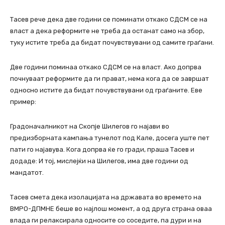
Тасев рече дека две години се поминати откако СДСМ се на
власт а дека реформите не треба да останат само на збор,
туку истите треба да бидат почувствувани од самите граѓани.
Две години поминаа откако СДСМ се на власт. Ако допрва
почнуваат реформите да ги прават, нема кога да се завршат
односно истите да бидат почувствувани од граѓаните. Еве
пример:
Градоначалникот на Скопје Шилегов го најави во
предизборната кампања тунелот под Кале, досега уште пет
пати го најавува. Кога допрва ќе го гради, праша Тасев и
додаде: И тој, мислејќи на Шилегов, има две години од
мандатот.
Тасев смета дека изолацијата на државата во времето на
ВМРО-ДПМНЕ беше во најлош момент, а од друга страна оваа
влада ги релаксирала односите со соседите, па дури и на