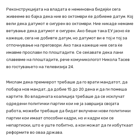
Реконструкцијата на владата е неминовна бидејќи сега
живееме во бајка дека ние во октомври ќе добиеме датум. Кој
вели дека датумот е сигурен во октомври. Ние никаде немаме
ветување дека датумот е сигурен. Ако беше така ЕУ јасно ќе
кажеше, сега не добивте датум, но датумот ви е тој и тој за
отпочнување на преговори. Ако така кажеше ние сега ќе
имавме прослави по плоштадите. Се сеќавате дека лани
славевме на плоштадите, рече комуникологот Никола Тасев
во гостувањето на телевизија 24.
Мислам дека премиерот требаше да го врати мандатот, да
побара нов мандат, да добие 15 до 20 дена и да ги помеша
картите. Во владината коалиција требаше да се исклучат
одредени политички партии кои не ја завршија својата
работа, можеби требаше да бидат вклучени нови политички
партии кои имаат способни кадри, но и кадри кои се
непартиски, што е уште побитно, а кои можат да ги избуткаат
реформите во оваа држава.