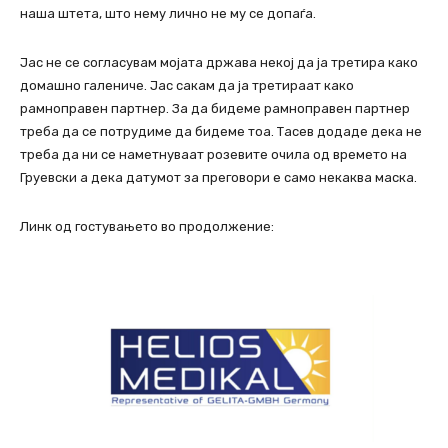
наша штета, што нему лично не му се допаѓа.
Јас не се согласувам мојата држава некој да ја третира како
домашно галениче. Јас сакам да ја третираат како
рамноправен партнер. За да бидеме рамноправен партнер
треба да се потрудиме да бидеме тоа. Тасев додаде дека не
треба да ни се наметнуваат розевите очила од времето на
Груевски а дека датумот за преговори е само некаква маска.
Линк од гостувањето во продолжение: