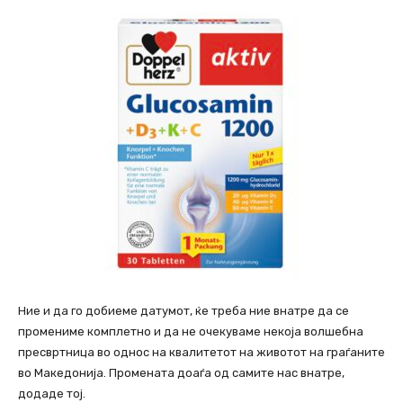
Ние и да го добиеме датумот, ќе треба ние внатре да се
промениме комплетно и да не очекуваме некоја волшебна
пресвртница во однос на квалитетот на животот на граѓаните
во Македонија. Промената доаѓа од самите нас внатре,
додаде тој.