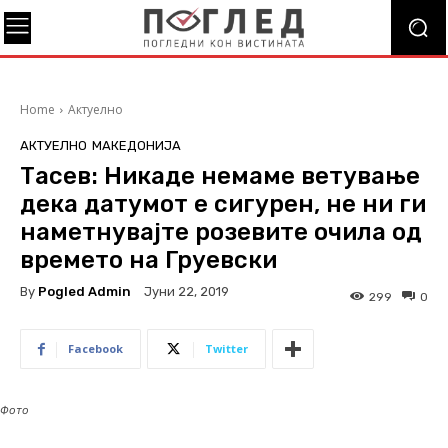
Home
Актуелно
АКТУЕЛНО
МАКЕДОНИЈА
Тасев: Никаде немаме ветување
дека датумот е сигурен, не ни ги
наметнувајте розевите очила од
времето на Груевски
By
Pogled Admin
Јуни 22, 2019
299
0
Facebook
Twitter
Фото