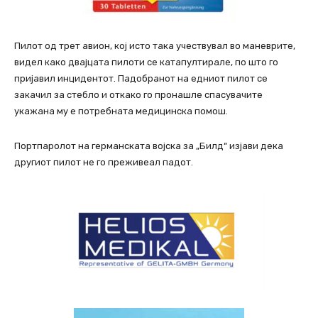
Пилот од трет авион, кој исто така учествувал во маневрите,
видел како двајцата пилоти се катапултирале, по што го
пријавил инцидентот. Падобранот на едниот пилот се
закачил за стебло и откако го пронашле спасувачите
укажана му е потребната медицинска помош.
Портпаролот на германската војска за „Билд“ изјави дека
другиот пилот не го преживеал падот.