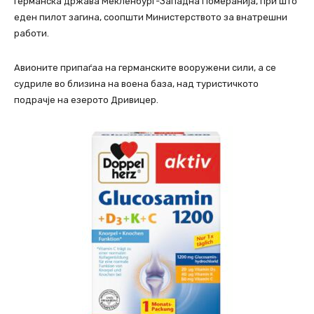
германска држава Мекленбург-Западна Померанија, при што
еден пилот загина, соопшти Министерството за внатрешни
работи.
Авионите припаѓаа на германските вооружени сили, а се
судриле во близина на воена база, над туристичкото
подрачје на езерото Дривицер.