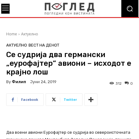
Home
Актуелно
АКТУЕЛНО
ВЕСТ НА ДЕНОТ
Се судрија два германски
„еурофајтер“ авиони – исходот е
крајно лош
By
Филип
Јуни 24, 2019
312
0
Facebook
Twitter
Два воени авиони Еурофајтер се судрија во североисточната