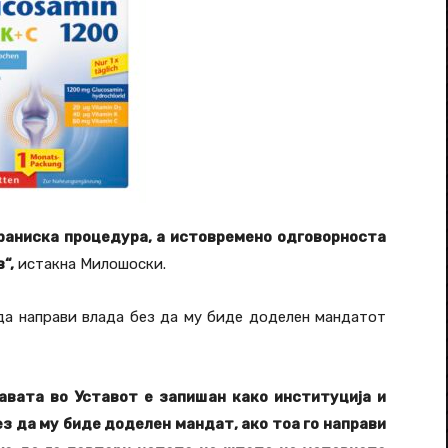
раниска процедура, а истовремено одговорноста
“,
истакна Милошоски.
да направи влада без да му биде доделен мандатот
вата во Уставот е запишан како институција и
ез да му биде доделен мандат, ако тоа го направи