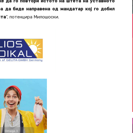
же да го повтори истото на штета на уставното
а да биде направена од мандатар кој го добил
ата
“, потенцира Милошоски.