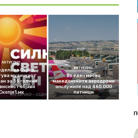
АКТУЕЛНО
АКТУЕЛНО
едела во Охрид
тува музичкиот
Во еден месец
ан за 35 години
македонските аеродроми
висност објави
опслужиле над 460.000
Скопје1.мк
патници
П