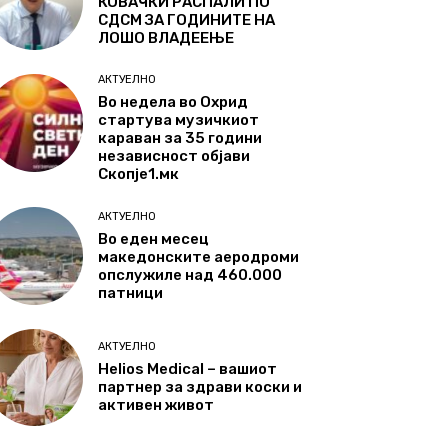
КОВАЧКИ РАСПАЛИ ПО
СДСМ ЗА ГОДИНИТЕ НА
ЛОШО ВЛАДЕЕЊЕ
АКТУЕЛНО
Во недела во Охрид
стартува музичкиот
караван за 35 години
независност објави
Скопје1.мк
АКТУЕЛНО
Во еден месец
македонските аеродроми
опслужиле над 460.000
патници
АКТУЕЛНО
Helios Medical – вашиот
партнер за здрави коски и
активен живот