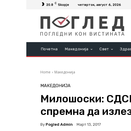
C
20.8
Skopje
четврток, август 6, 2026
Почетна
Македонија
Свет
Здра
Home
Македонија
МАКЕДОНИЈА
Милошоски: СДСМ
спремна да изле
By
Pogled Admin
Март 13, 2017