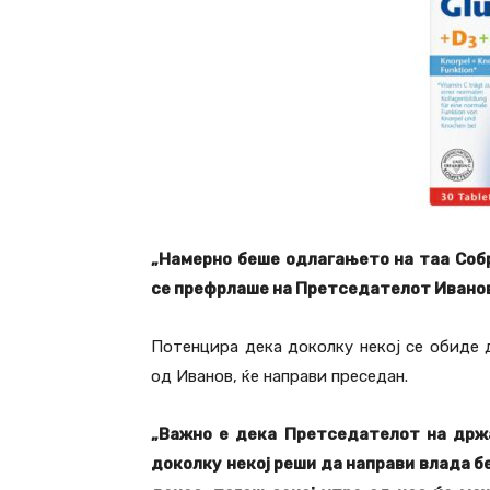
„Намерно беше одлагањето на таа Соб
се префрлаше на Претседателот Иванов
Потенцира дека доколку некој се обиде 
од Иванов, ќе направи преседан.
„Важно е дека Претседателот на држа
доколку некој реши да направи влада б