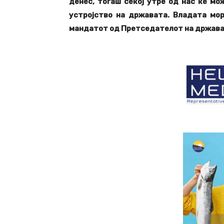
денес, тогаш секој утре од нас ќе мо
устројство на државата. Владата мор
мандатот од Претседателот на држав