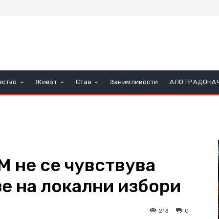
вство
Живот
Став
Занимливости
АЛО ГРАДОНА
 не се чувствува
зе на локални избори
213
0