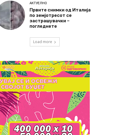
АКТУЕЛНО
Првите снимки од Италија
по земјотресот се
застрашувачки –
погледнете
Load more