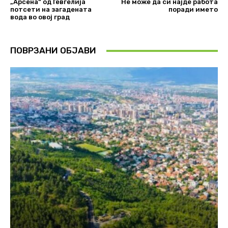
„Арсена“ од Гевгелија
Не може да си најде работа
потсети на загадената
поради името
вода во овој град
ПОВРЗАНИ ОБЈАВИ