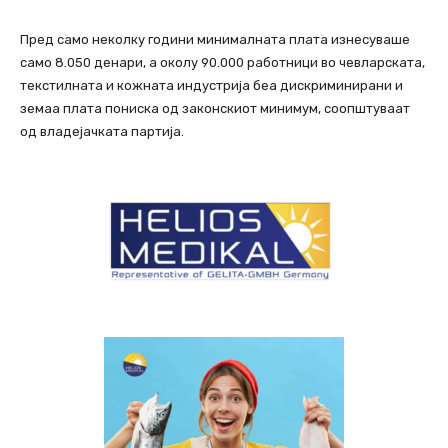
Пред само неколку години минималната плата изнесуваше
само 8.050 денари, а околу 90.000 работници во чевларската,
текстилната и кожната индустрија беа дискриминирани и
земаа плата пониска од законскиот минимум, соопштуваат
од владејачката партија.