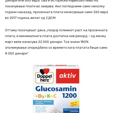
денари или 650 евра. Ова е историски највисоко ниво на
покачување плати во земјава. Ако погледнеме само неколку
години наназад, просечната плата изнесуваше само 360 евра
во 2017 година, велат од СДСМ.
Оттаму посочуваат дека „покрај големиот раст на просечната
плата, и минималната плата достигна нов рекорд – од месец
март веќе изнесува 22.500 денари. Тоа значи 180%
зголемување споредбено со времето кога платата беше само
8.050 денари“.