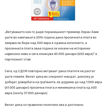
„Ветувањето кое го даде поранешниот премиер Зоран Заев
уште во кампањата 2016 година дека просечната плата во
земјава ќе биде над 500 евра е одамна исполнето, а
просечната плата оваа година се искачи на историски
највисоко ниво и сега изнесува 40.000 денари (650 евра)“ е
партискиот став.
Сега, од СДСМ повторно ветуваат дека платите ќе растат
уште повеќе. Велат дека во следниот мандат, доколку ја
добијат довербата на граѓаните, ќе дојдеме до над 1.000 евра
(61.000 денари) просечна плата и минимална плата од 600
евра (околу 37.000 денари).
Велат дека со правилни политики ова е достижно.