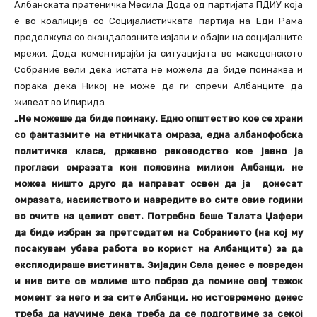
Албанската пратеничка Месила Дода од партијата ПДИУ која
е во коалиција со Социјалистичката партија на Еди Рама
продолжува со скандалозните изјави и обајви на социјалните
мрежи. Дода коментирајќи ја ситуацијата во македонското
Собрание вели дека истата не можела да биде поинаква и
порака дека Никој не може да ги спречи Албанците да
живеат во Илирида.
„Не можеше да биде поинаку. Едно општество кое се храни
со фантазмите на етничката омраза, една албанофобска
политичка класа, државно раководство кое јавно ја
прогласи омразата кон половина милион Албанци, не
можеа ништо друго да направат освен да ја донесат
омразата, насилството и навредите во сите овие години
во очите на целиот свет. Потребно беше Талата Џафери
да биде избран за претседател на Собранието (на кој му
посакувам убава работа во корист на Албанците) за да
експлодираше вистината. Зијадин Села денес е повреден
и ние сите се молиме што побрзо да помине овој тежок
момент за него и за сите Албанци, но истовремено денес
треба да научиме дека треба да се подготвиме за секој