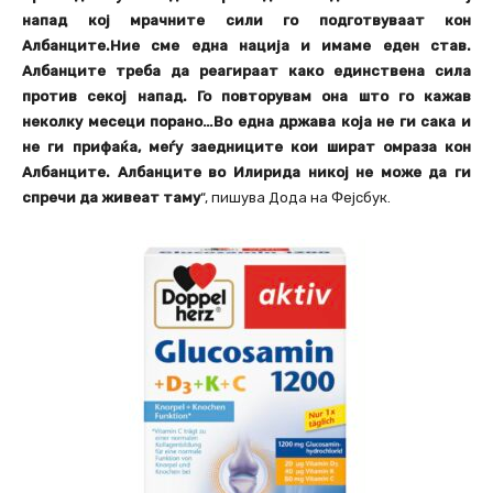
напад кој мрачните сили го подготвуваат кон
Албанците.Ние сме една нација и имаме еден став.
Албанците треба да реагираат како единствена сила
против секој напад. Го повторувам она што го кажав
неколку месеци порано…Во една држава која не ги сака и
не ги прифаќа, меѓу заедниците кои шират омраза кон
Албанците. Албанците во Илирида никој не може да ги
спречи да живеат таму
“, пишува Дода на Фејсбук.