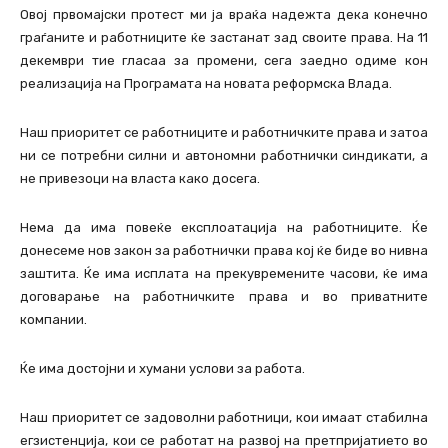
Овој првомајски протест ми ја враќа надежта дека конечно
граѓаните и работниците ќе застанат зад своите права. На 11
декември тие гласаа за промени, сега заедно одиме кон
реализација на Програмата на новата реформска Влада.
Наш приоритет се работниците и работничките права и затоа
ни се потребни силни и автономни работнички синдикати, а
не привезоци на власта како досега.
Нема да има повеќе експлоатација на работниците. Ќе
донесеме нов закон за работнички права кој ќе биде во нивна
заштита. Ќе има исплата на прекувремените часови, ќе има
договарање на работничките права и во приватните
компании.
Ќе има достојни и хумани услови за работа.
Наш приоритет се задоволни работници, кои имаат стабилна
егзистенција, кои се работат на развој на претпријатието во