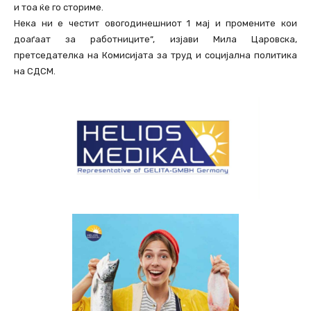
и тоа ќе го сториме.
Нека ни е честит овогодинешниот 1 мај и промените кои
доаѓаат за работниците“, изјави Мила Царовска,
претседателка на Комисијата за труд и социјална политика
на СДСМ.