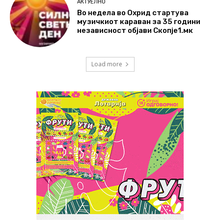
АКТУЕЛНО
Во недела во Охрид стартува
музичкиот караван за 35 години
независност објави Скопје1.мк
Load more