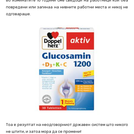
Во изминатите 10 години сме сведоци на работници кои беа
повредени или загинаа на нивните работни места и никој не
одговараше.
Тоа е резултат на неодговорниот државен систем што никого
не штити, и затоа мора да се промени!