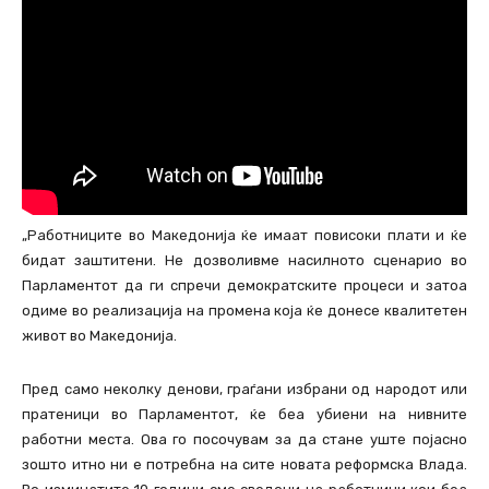
„Работниците во Македонија ќе имаат повисоки плати и ќе
бидат заштитени. Не дозволивме насилното сценарио во
Парламентот да ги спречи демократските процеси и затоа
одиме во реализација на промена која ќе донесе квалитетен
живот во Македонија.
Пред само неколку денови, граѓани избрани од народот или
пратеници во Парламентот, ќе беа убиени на нивните
работни места. Ова го посочувам за да стане уште појасно
зошто итно ни е потребна на сите новата реформска Влада.