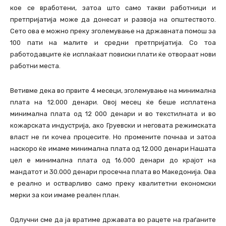
кое се вработени, затоа што само такви работници и
претпријатија може да донесат и развоја на општеството.
Сето ова е можно преку зголемување на државната помош за
100 пати на малите и средни претпријатија. Со тоа
работодавците ќе исплаќаат повиски плати ќе отвораат нови
работни места.
Ветивме дека во првите 4 месеци, зголемување на минимална
плата на 12.000 денари. Овој месец ќе беше исплатена
минимална плата од 12 000 денари и во текстилната и во
кожарската индустрија, ако Груевски и неговата режимската
власт не ги кочеа процесите. Но промените почнаа и затоа
наскоро ќе имаме минимална плата од 12.000 денари Нашата
цел е минимална плата од 16.000 денари до крајот на
мандатот и 30.000 денари просечна плата во Македонија. Ова
е реално и остварливо само преку квалитетни економски
мерки за кои имаме реален план.
Одлучни сме да ја вратиме државата во рацете на граѓаните