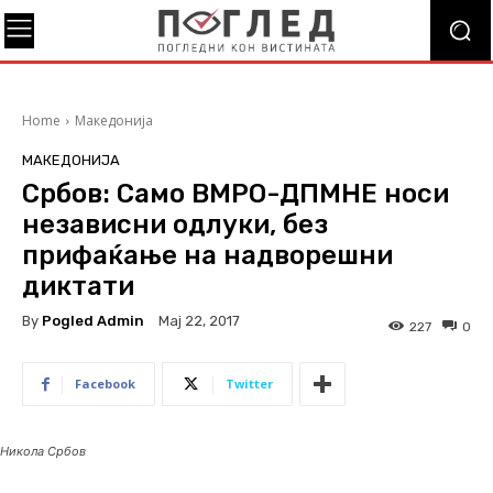
Home
Македонија
МАКЕДОНИЈА
Србов: Само ВМРО-ДПМНЕ носи
независни одлуки, без
прифаќање на надворешни
диктати
By
Pogled Admin
Мај 22, 2017
227
0
Facebook
Twitter
Никола Србов