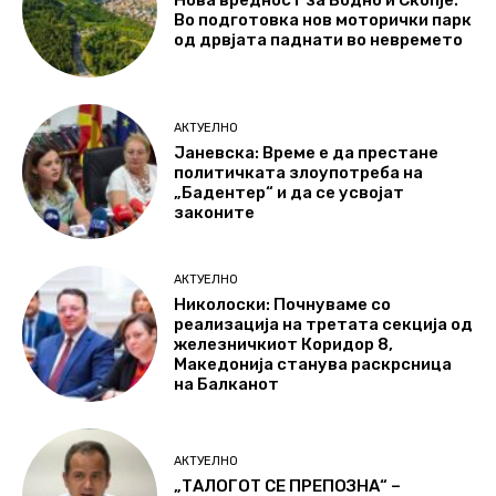
Нова вредност за Водно и Скопје:
Во подготовка нов моторички парк
од дрвјата паднати во невремето
АКТУЕЛНО
Јаневска: Време е да престане
политичката злоупотреба на
„Бадентер“ и да се усвојат
законите
АКТУЕЛНО
Николоски: Почнуваме со
реализација на третата секција од
железничкиот Коридор 8,
Македонија станува раскрсница
на Балканот
АКТУЕЛНО
„ТАЛОГОТ СЕ ПРЕПОЗНА“ –