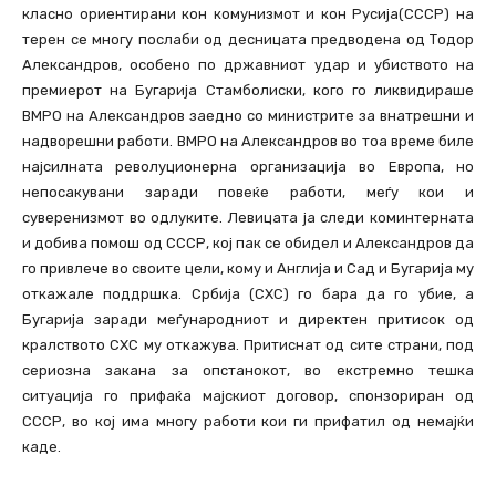
класно ориентирани кон комунизмот и кон Русија(СССР) на
терен се многу послаби од десницата предводена од Тодор
Александров, особено по државниот удар и убиството на
премиерот на Бугарија Стамболиски, кого го ликвидираше
ВМРО на Александров заедно со министрите за внатрешни и
надворешни работи. ВМРО на Александров во тоа време биле
најсилната револуционерна организација во Европа, но
непосакувани заради повеќе работи, меѓу кои и
суверенизмот во одлуките. Левицата ја следи коминтерната
и добива помош од СССР, кој пак се обидел и Александров да
го привлече во своите цели, кому и Англија и Сад и Бугарија му
откажале поддршка. Србија (СХС) го бара да го убие, а
Бугарија заради меѓународниот и директен притисок од
кралството СХС му откажува. Притиснат од сите страни, под
сериозна закана за опстанокот, во екстремно тешка
ситуација го прифаќа мајскиот договор, спонзориран од
СССР, во кој има многу работи кои ги прифатил од немајќи
каде.