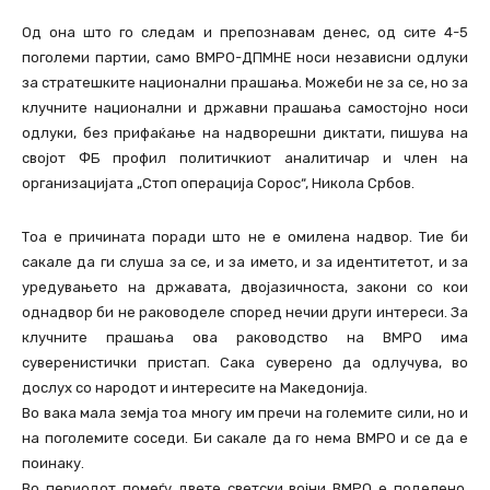
Од она што го следам и препознавам денес, од сите 4-5
поголеми партии, само ВМРО-ДПМНЕ носи независни одлуки
за стратешките национални прашања. Можеби не за се, но за
клучните национални и државни прашања самостојно носи
одлуки, без прифаќање на надворешни диктати, пишува на
својот ФБ профил политичкиот аналитичар и член на
организацијата „Стоп операција Сорос“, Никола Србов.
Тоа е причината поради што не е омилена надвор. Тие би
сакале да ги слуша за се, и за името, и за идентитетот, и за
уредувањето на државата, двојазичноста, закони со кои
однадвор би не раководеле според нечии други интереси. За
клучните прашања ова раководство на ВМРО има
суверенистички пристап. Сака суверено да одлучува, во
дослух со народот и интересите на Македонија.
Во вака мала земја тоа многу им пречи на големите сили, но и
на поголемите соседи. Би сакале да го нема ВМРО и се да е
поинаку.
Во периодот помеѓу двете светски војни ВМРО е поделено.