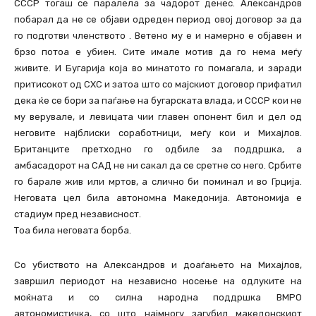
СССР тогаш се паралела за чадорот денес. Александров
побарал да не се објави одреден период овој договор за да
го подготви членството . Ветено му е и намерно е објавен и
брзо потоа е убиен. Сите имале мотив да го нема меѓу
живите. И Бугарија која во минатото го помагала, и заради
притисокот од СХС и затоа што со мајскиот договор прифатил
дека ќе се бори за паѓање на бугарската влада, и СССР кои не
му верувале, и левицата чии главен опонент бил и дел од
неговите најблиски соработници, меѓу кои и Михајлов.
Британците претходно го одбиле за поддршка, а
амбасадорот на САД не ни сакал да се сретне со него. Србите
го барале жив или мртов, а слично би поминал и во Грција.
Неговата цел била автономна Македонија. Автономија е
стадиум пред независност.
Тоа била неговата борба.
Со убиството на Александров и доаѓањето на Михајлов,
завршил периодот на независно носење на одлуките на
моќната и со силна народна поддршка ВМРО
автономистичка, со што најмногу загубил македонскиот