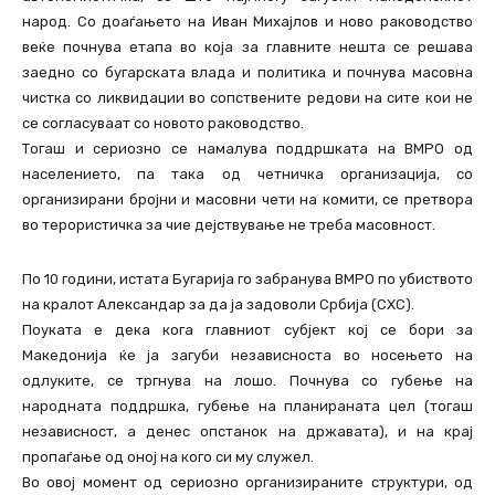
народ. Со доаѓањето на Иван Михајлов и ново раководство
веќе почнува етапа во која за главните нешта се решава
заедно со бугарската влада и политика и почнува масовна
чистка со ликвидации во сопствените редови на сите кои не
се согласуваат со новото раководство.
Тогаш и сериозно се намалува поддршката на ВМРО од
населението, па така од четничка организација, со
организирани бројни и масовни чети на комити, се претвора
во терористичка за чие дејствување не треба масовност.
По 10 години, истата Бугарија го забранува ВМРО по убиството
на кралот Александар за да ја задоволи Србија (СХС).
Поуката е дека кога главниот субјект кој се бори за
Македонија ќе ја загуби независноста во носењето на
одлуките, се тргнува на лошо. Почнува со губење на
народната поддршка, губење на планираната цел (тогаш
независност, а денес опстанок на државата), и на крај
пропаѓање од оној на кого си му служел.
Во овој момент од сериозно организираните структури, од