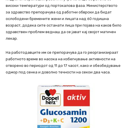
високи температури од портокалова фаза. Министерството
за здравство препорачува од работни обврски да бидат
ослободени бремените жени и лицата над 60 годишна
возраст, додека сите останати лица при појава на каков било
здравствен проблем веднаш да се јават кај својот матичен
лекар.
На работодавците им се препорачува да го реорганизираат
работното време во насока на избегнување активности на
отворено во периодот од 11 до 17 часот, како и обезбедување
одмор под сенка и доволно течности на секои два часа.