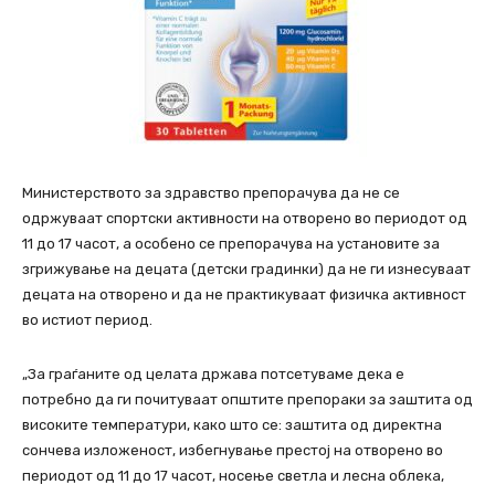
Министерството за здравство препорачува да не се
одржуваат спортски активности на отворено во периодот од
11 до 17 часот, а особено се препорачува на установите за
згрижување на децата (детски градинки) да не ги изнесуваат
децата на отворено и да не практикуваат физичка активност
во истиот период.
„За граѓаните од целата држава потсетуваме дека е
потребно да ги почитуваат општите препораки за заштита од
високите температури, како што се: заштита од директна
сончева изложеност, избегнување престој на отворено во
периодот од 11 до 17 часот, носење светла и лесна облека,