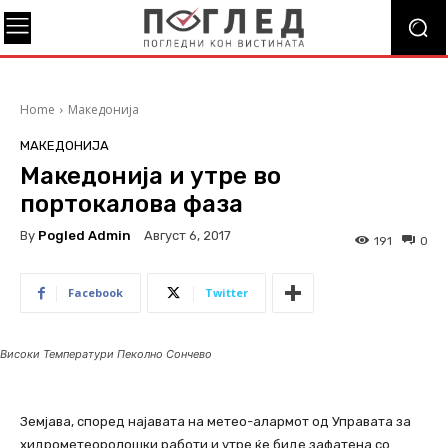
Home
Македонија
МАКЕДОНИЈА
Македонија и утре во
портокалова фаза
By
Pogled Admin
Август 6, 2017
191
0
Facebook
Twitter
Високи Температури Пеколно Сончево
Земјава, според најавата на метео-алармот од Управата за
хидрометеоролошки работи и утре ќе биде зафатена со