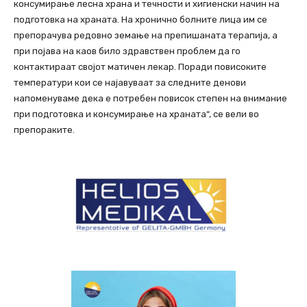
консумирање лесна храна и течности и хигиенски начин на
подготовка на храната. На хронично болните лица им се
препорачува редовно земање на препишаната терапија, а
при појава на каов било здравствен проблем да го
контактираат својот матичен лекар. Поради повисоките
температури кои се најавуваат за следните денови
напоменуваме дека е потребен повисок степен на внимание
при подготовка и консумирање на храната“, се вели во
препораките.