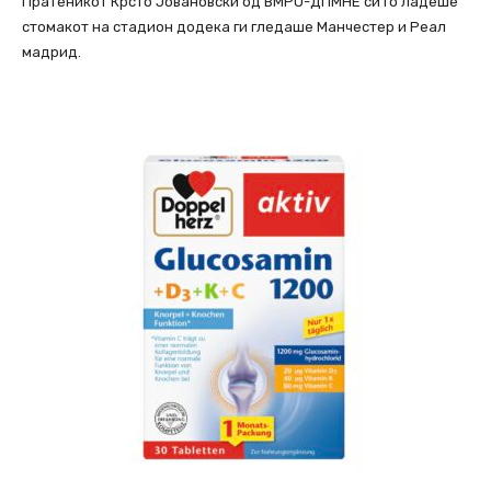
Пратеникот Крсто Јовановски од ВМРО-ДПМНЕ си го ладеше
стомакот на стадион додека ги гледаше Манчестер и Реал
мадрид.