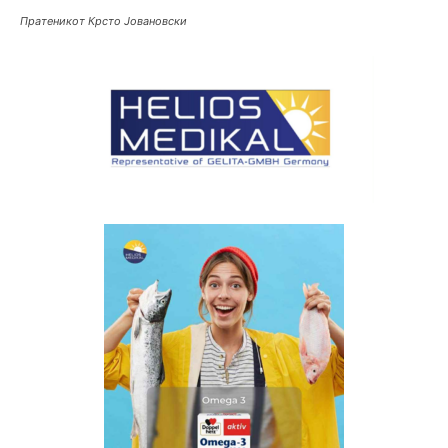
Пратеникот Крсто Јовановски