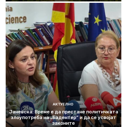
АКТУЕЛНО
Јаневска: Време е да престане политичката
злоупотреба на „Бадентер“ и да се усвојат
законите