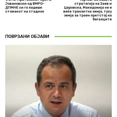
Јовановски од ВМРО-
стратегија на Заев и
ДПМНЕ си го ладеше
Царовска, Македонија не е
стомакот на стадион
веќе транзитна земја, туку
земја за траен претстој на
бегалците
ПОВРЗАНИ ОБЈАВИ