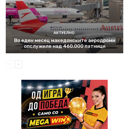
АКТУЕЛНО
Во еден месец македонските аеродроми
опслужиле над 460.000 патници