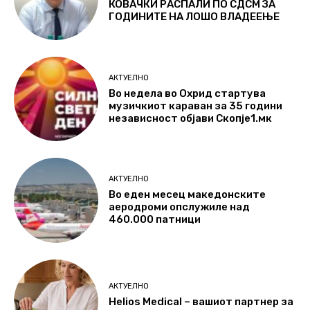
КОВАЧКИ РАСПАЛИ ПО СДСМ ЗА
ГОДИНИТЕ НА ЛОШО ВЛАДЕЕЊЕ
АКТУЕЛНО
Во недела во Охрид стартува
музичкиот караван за 35 години
независност објави Скопје1.мк
АКТУЕЛНО
Во еден месец македонските
аеродроми опслужиле над
460.000 патници
АКТУЕЛНО
Helios Medical – вашиот партнер за