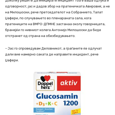
Доколку решите да иницирате инцидент тоа е ваша одлука и
одговорност, јас и дадов збор на пратеничката Авировиќ, а не
на Милошоски, рече претседателот на Собранието, Талат
Џафери, по случувањето во пленараната сала, кога
пратениците на ВМРО-ДПМНЕ застанаа околу говорницата,
бранејќи го нивниот колега Антонијо Милошоски да биде
отстранет од страна на обезбедувањето.
– Јас го спроведувам Деловникот, а граѓаните ќе одлучат
дали вие намерно саката де направите инцидент, рече
Џафери.