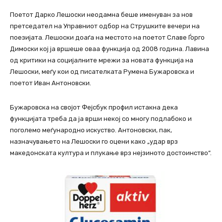
Поетот Дарко Лешоски неодамна беше именуван за нов
претседател на Управниот одбор на Струшките вечери на
поезијата. Лешоски доаѓа на местото на поетот Славе Ѓорго
Димоски кој ја вршеше оваа функција од 2008 година. Лавина
од критики на социјалните мрежи за новата функција на
Лешоски, меѓу кои од писателката Румена Бужаровска и
поетот Иван Антоновски.
Бужаровска на својот Фејсбук профил истакна дека
функцијата треба да ја врши некој со многу подлабоко и
поголемо меѓународно искуство. Антоновски, пак,
назначувањето на Лешоски го оцени како „удар врз
македонската култура и плукање врз нејзиното достоинство“.