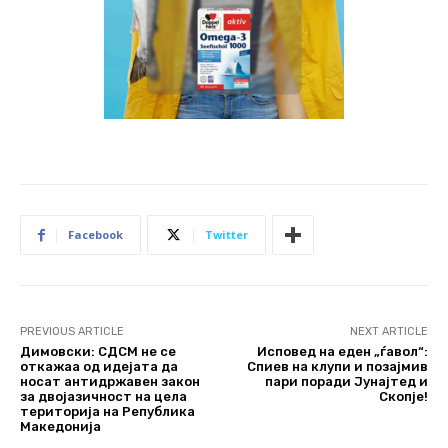
Facebook
Twitter
PREVIOUS ARTICLE
NEXT ARTICLE
Димовски: СДСМ не се
Исповед на еден „ѓавол“:
откажаа од идејата да
Спиев на клупи и позајмив
носат антидржавен закон
пари поради Јунајтед и
за двојазичност на цела
Скопје!
територија на Република
Македонија