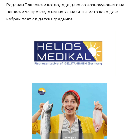
Радован Павловски кој додаде дека со назначувањето на
Лешоски за претседател на УО на СВП е исто како да е
избран поет од детска градинка.