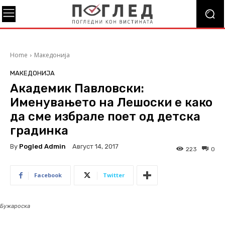
Home
Македонија
МАКЕДОНИЈА
Академик Павловски:
Именувањето на Лешоски е како
да сме избрале поет од детска
градинка
By
Pogled Admin
Август 14, 2017
223
0
Facebook
Twitter
Бужароска