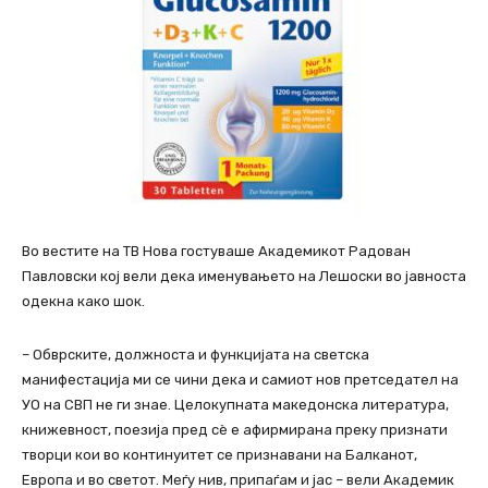
Во вестите на ТВ Нова гостуваше Академикот Радован
Павловски кој вели дека именувањето на Лешоски во јавноста
одекна како шок.
– Обврските, должноста и функцијата на светска
манифестација ми се чини дека и самиот нов претседател на
УО на СВП не ги знае. Целокупната македонска литература,
книжевност, поезија пред сè е афирмирана преку признати
творци кои во континуитет се признавани на Балканот,
Европа и во светот. Меѓу нив, припаѓам и јас – вели Академик