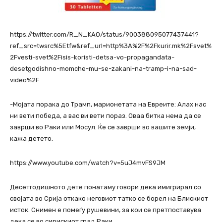
https://twitter.com/R_N_KAO/status/900388095077437441?
ref_src=twsrc%5Etfw&ref_url=http%3A%2F%2Fkurir.mk%2Fsvet%
2Fvesti-svet%2Fisis-koristi-detsa-vo-propagandata-
desetgodishno-momche-mu-se-zakani-na-tramp-i-na-sad-
video%2F
-Мојата порака до Трамп, марионетата на Евреите: Алах нас
ни вети победа, а вас ви вети пораз. Оваа битка нема да се
заврши во Раки или Мосул. Ќе се заврши во вашите земји,
кажа детето.
https://www.youtube.com/watch?v=5uJ4mvFS9JM
Десетгодишното дете понатаму говори дека имигрирал со
својата во Срија откако неговиот татко се борел на Блискиот
исток. Снимен е помеѓу рушевини, за кои се претпоставува
дека се во сирискиот град Раки.