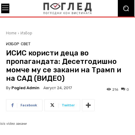
Home
Избор
ИЗБОР
СВЕТ
ИСИС користи деца во
пропагандата: Десетгодишно
момче му се закани на Трамп и
на САД (ВИДЕО)
By
Pogled Admin
Август 24, 2017
216
0
Facebook
Twitter
isis video закани