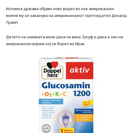
Исламса држава објави ново видео во кое американско
момче му се заканува на американскиот претседател Доналд
Трамп.
Детето на снимката вели дека се вика Јусуф и дека е син на
американски војник кој се борел во Ирак.