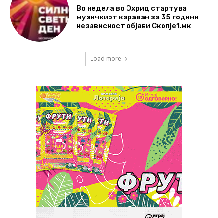
Во недела во Охрид стартува
музичкиот караван за 35 години
независност објави Скопје1.мк
Load more