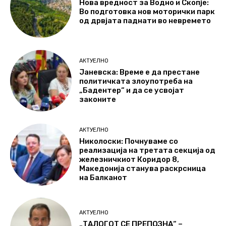
Нова вредност за Водно и Скопје:
Во подготовка нов моторички парк
од дрвјата паднати во невремето
АКТУЕЛНО
Јаневска: Време е да престане
политичката злоупотреба на
„Бадентер“ и да се усвојат
законите
АКТУЕЛНО
Николоски: Почнуваме со
реализација на третата секција од
железничкиот Коридор 8,
Македонија станува раскрсница
на Балканот
АКТУЕЛНО
„ТАЛОГОТ СЕ ПРЕПОЗНА“ –