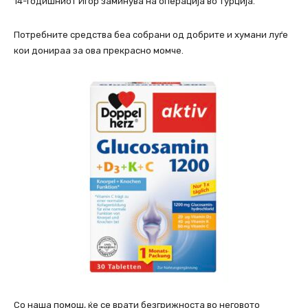
14-годишниот Игор заминува на операција во Турција.
Потребните средства беа собрани од добрите и хумани луѓе
кои донираа за ова прекрасно момче.
Со наша помош, ќе се врати безгрижноста во неговото