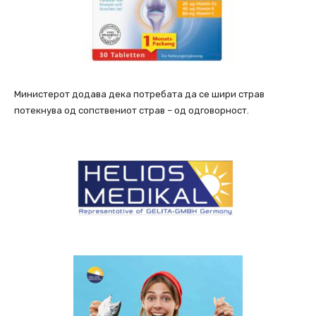
Министерот додава дека потребата да се шири страв
потекнува од сопствениот страв – од одговорност.