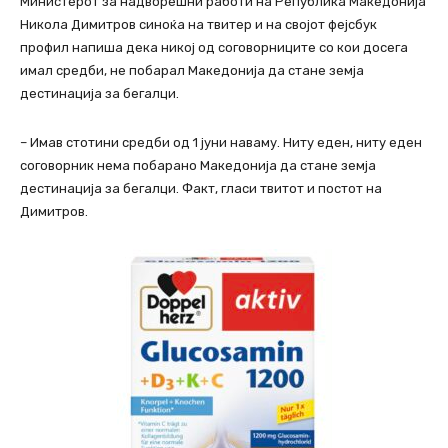
Министерот за надворешни работи на Република Македонија
Никола Димитров синоќа на твитер и на својот фејсбук
профил напиша дека никој од соговорниците со кои досега
имал средби, не побарал Македонија да стане земја
дестинација за бегалци.
– Имав стотини средби од 1 јуни наваму. Ниту еден, ниту еден
соговорник нема побарано Македонија да стане земја
дестинација за бегалци. Факт, гласи твитот и постот на
Димитров.